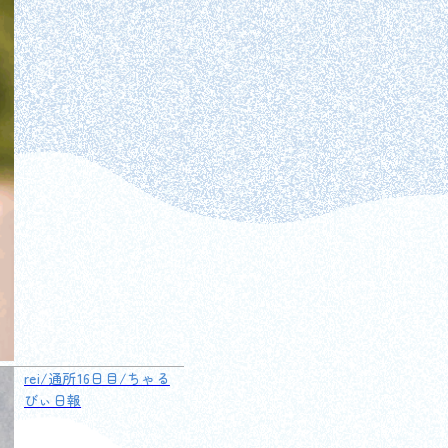
rei/通所16日目/ちゃる
びぃ日報