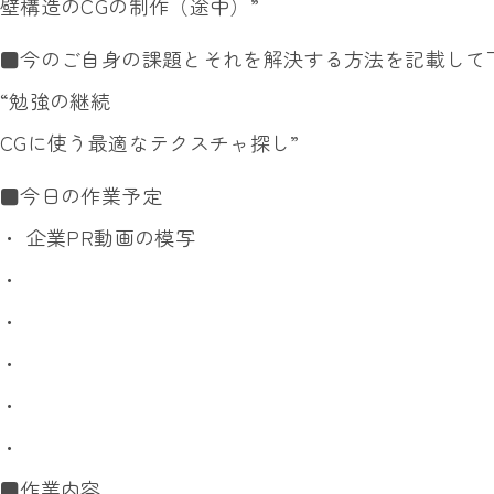
壁構造のCGの制作（途中）”
■今のご自身の課題とそれを解決する方法を記載して
“勉強の継続
CGに使う最適なテクスチャ探し”
■今日の作業予定
・ 企業PR動画の模写
・
・
・
・
・
■作業内容