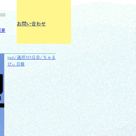
:00
お問い合わせ
概要
yuri/通所191日目/ちゃる
びぃ日報