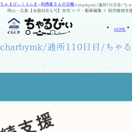
>
>
ちゃるびぃくらしき
利用者さんの日報
charbymk/通所110日目/
岡山・広島【全国対応も可】
在宅 × IT・動画編集 × 就労継続支
HOME
charbymk/通所110日目/ち