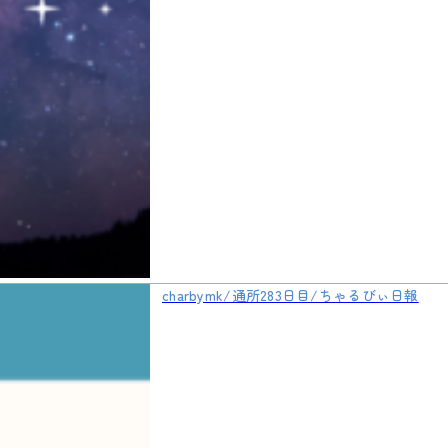
charbymk/通所283日目/ちゃるびぃ日報