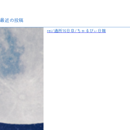
最近の投稿
rei/通所16日目/ちゃるびぃ日報