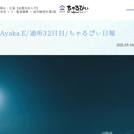
>
>
ちゃるびぃくらしき
利用者さんの日報
Ayaka.E/通所32日目/ちゃるびぃ日報
岡山・広島【全国対応も可】
利用者さんの日報
在宅 × IT・動画編集 × 就労継続支援B型
Ayaka.E/通所32日目/ちゃるびぃ日報
2025.09.08