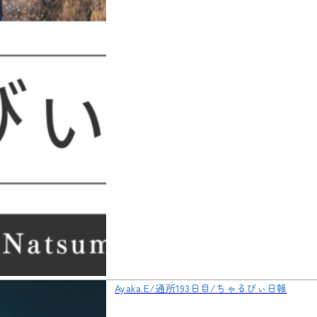
Ayaka.E/通所193日目/ちゃるびぃ日報