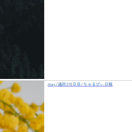
may/通所210日目/ちゃるびぃ日報