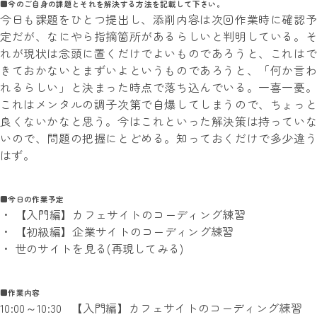
■今のご自身の課題とそれを解決する方法を記載して下さい。
今日も課題をひとつ提出し、添削内容は次回作業時に確認予
定だが、なにやら指摘箇所があるらしいと判明している。そ
れが現状は念頭に置くだけでよいものであろうと、これはで
きておかないとまずいよというものであろうと、「何か言わ
れるらしい」と決まった時点で落ち込んでいる。一喜一憂。
これはメンタルの調子次第で自爆してしまうので、ちょっと
良くないかなと思う。今はこれといった解決策は持っていな
いので、問題の把握にとどめる。知っておくだけで多少違う
はず。
■今日の作業予定
・ 【入門編】カフェサイトのコーディング練習
・ 【初級編】企業サイトのコーディング練習
・ 世のサイトを見る(再現してみる)
■作業内容
10:00～10:30 【入門編】カフェサイトのコーディング練習