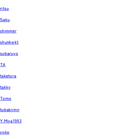
ritsu
Saku
shimmer
shunkwkt
subaruyo
TA
taketora
takky
Tomo
tubakirinn
Y.Miya1993
yoko