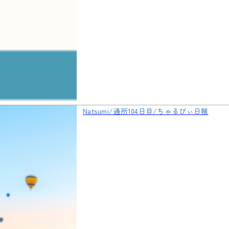
Natsumi/通所104日目/ちゃるびぃ日報