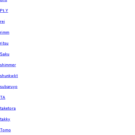
Pt.Y
rei
rimm
ritsu
Saku
shimmer
shunkwkt
subaruyo
TA
taketora
takky
Tomo