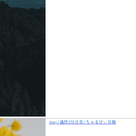
may/通所210日目/ちゃるびぃ日報