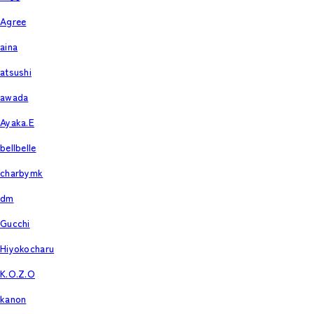
Agree
aina
atsushi
awada
Ayaka.E
bellbelle
charbymk
dm
Gucchi
Hiyokocharu
K.O.Z.O
kanon