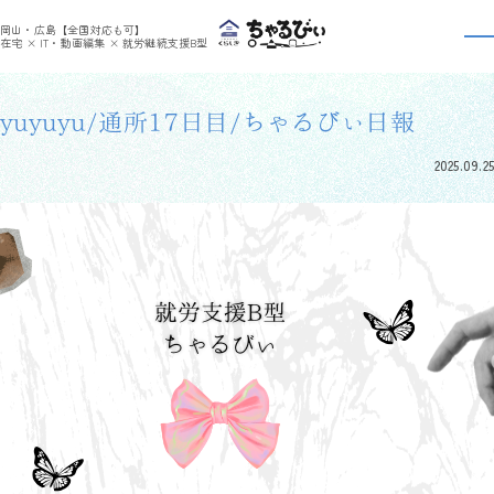
>
>
ちゃるびぃくらしき
利用者さんの日報
yuyuyu/通所17日目/ちゃるびぃ日報
岡山・広島【全国対応も可】
利用者さんの日報
在宅 × IT・動画編集 × 就労継続支援B型
yuyuyu/通所17日目/ちゃるびぃ日報
2025.09.25