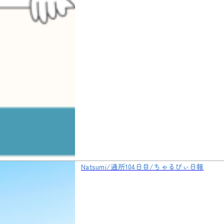
Natsumi/通所104日目/ちゃるびぃ日報