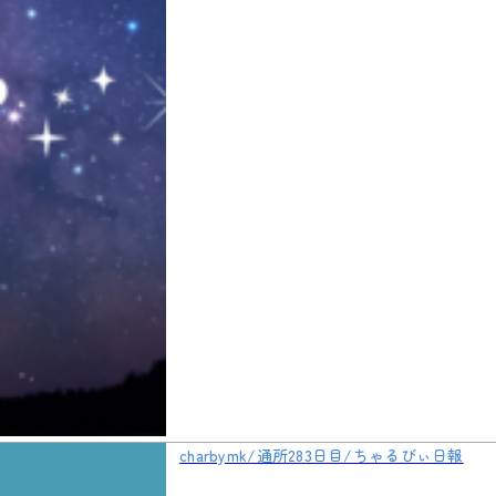
charbymk/通所283日目/ちゃるびぃ日報