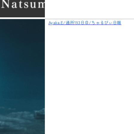
Ayaka.E/通所193日目/ちゃるびぃ日報