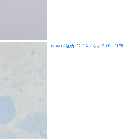
awada/通所102日目/ちゃるびぃ日報