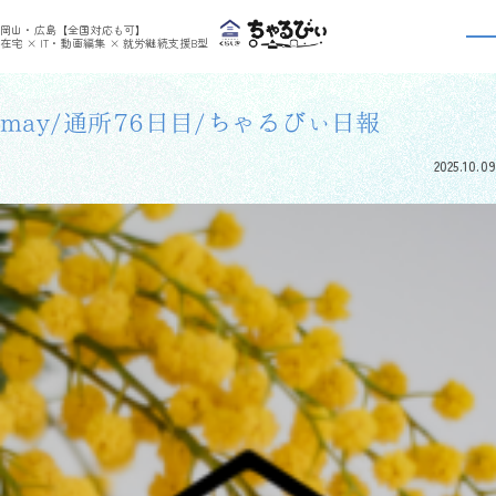
>
>
ちゃるびぃくらしき
利用者さんの日報
may/通所76日目/ちゃるびぃ日報
岡山・広島【全国対応も可】
利用者さんの日報
在宅 × IT・動画編集 × 就労継続支援B型
may/通所76日目/ちゃるびぃ日報
2025.10.09