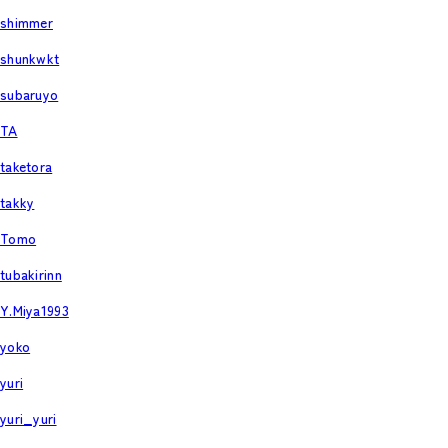
shimmer
shunkwkt
subaruyo
TA
taketora
takky
Tomo
tubakirinn
Y.Miya1993
yoko
yuri
yuri_yuri