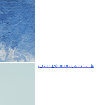
k_kant/通所108日目/ちゃるびぃ日報