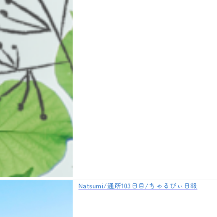
Natsumi/通所103日目/ちゃるびぃ日報