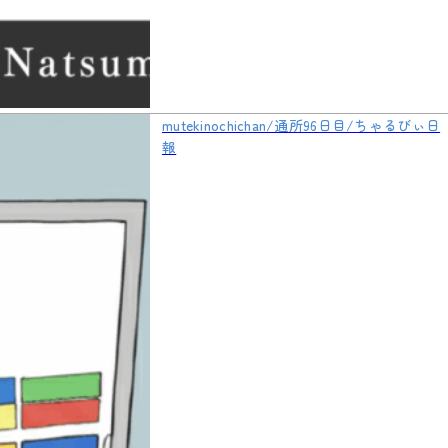
mutekinochichan/通所96日目/ちゃるびぃ日
報