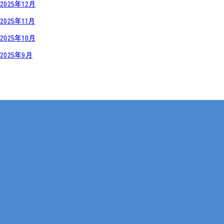
2025年12月
2025年11月
2025年10月
2025年9月
岡山・広島【全国対応も可】
在宅 × IT・動画編集 × 就労継続支援B型