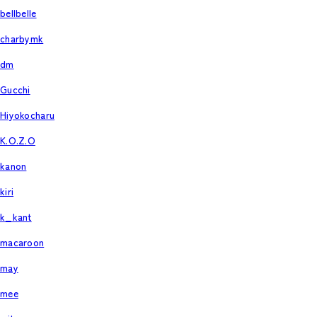
bellbelle
charbymk
dm
Gucchi
Hiyokocharu
K.O.Z.O
kanon
kiri
k_kant
macaroon
may
mee