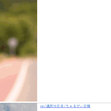
rei/通所16日目/ちゃるびぃ日報