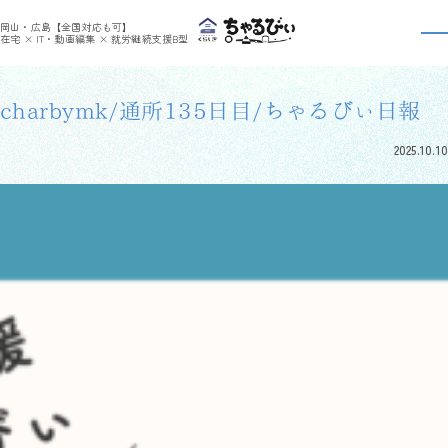
>
>
ちゃるびぃくらしき
利用者さんの日報
charbymk/通所135日目/ちゃるびぃ日報
岡山・広島【全国対応も可】
利用者さんの日報
在宅 × IT・動画編集 × 就労継続支援B型
charbymk/通所135日目/ちゃるびぃ日報
2025.10.10