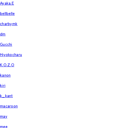
Ayaka.E
bellbelle
charbymk
dm
Gucchi
Hiyokocharu
K.O.Z.O
kanon
kiri
k_kant
macaroon
may
mee