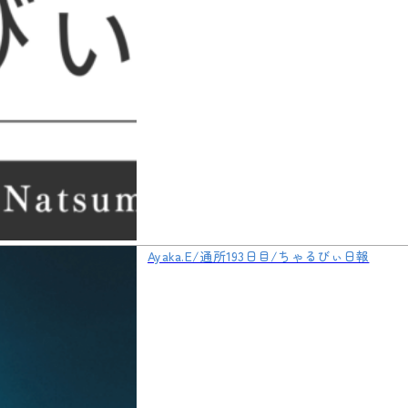
Ayaka.E/通所193日目/ちゃるびぃ日報