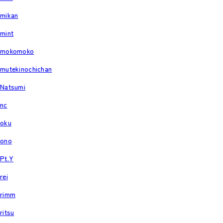
mikan
mint
mokomoko
mutekinochichan
Natsumi
nc
oku
ono
Pt.Y
rei
rimm
ritsu