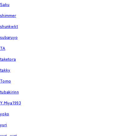
Saku
shimmer
shunkwkt
subaruyo
TA
taketora
takky
Tomo
tubakirinn
Y.Miya1993
yoko
yuri
yuri_yuri