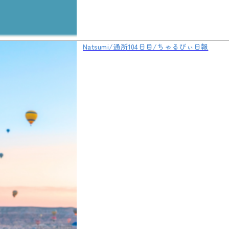
Natsumi/通所104日目/ちゃるびぃ日報