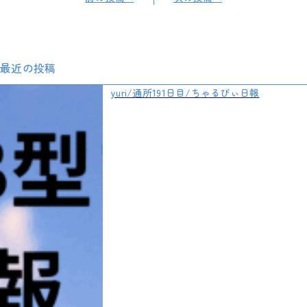
最近の投稿
yuri/通所191日目/ちゃるびぃ日報