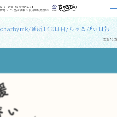
>
>
ちゃるびぃくらしき
利用者さんの日報
charbymk/通所142日目/ちゃるびぃ日報
岡山・広島【全国対応も可】
利用者さんの日報
在宅 × IT・動画編集 × 就労継続支援B型
charbymk/通所142日目/ちゃるびぃ日報
2025.10.22