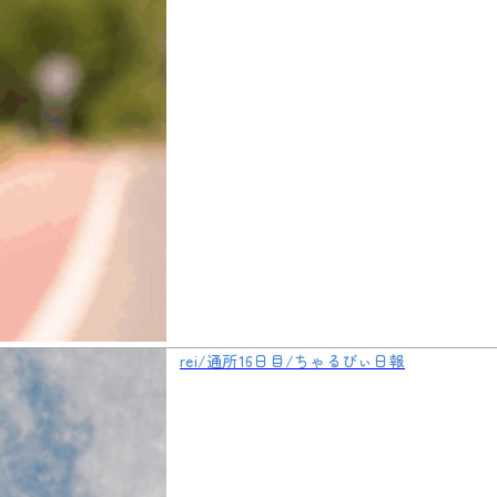
rei/通所16日目/ちゃるびぃ日報