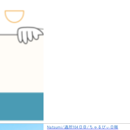
Natsumi/通所104日目/ちゃるびぃ日報