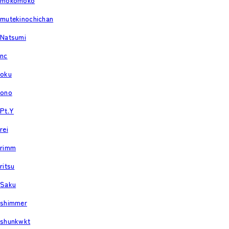
mokomoko
mutekinochichan
Natsumi
nc
oku
ono
Pt.Y
rei
rimm
ritsu
Saku
shimmer
shunkwkt