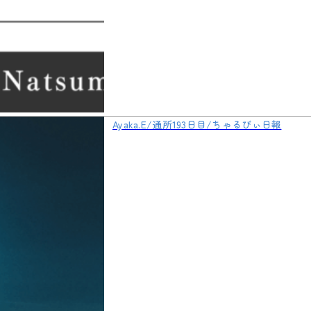
Ayaka.E/通所193日目/ちゃるびぃ日報