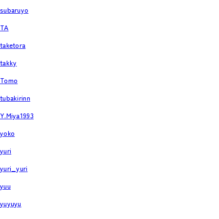
subaruyo
TA
taketora
takky
Tomo
tubakirinn
Y.Miya1993
yoko
yuri
yuri_yuri
yuu
yuyuyu