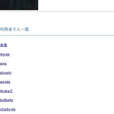
利用者さん一覧
全員
Agree
aina
atsushi
awada
Ayaka.E
bellbelle
charbymk