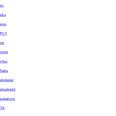
nc
oku
ono
Pt.Y
rei
rimm
ritsu
Saku
shimmer
shunkwkt
subaruyo
TA