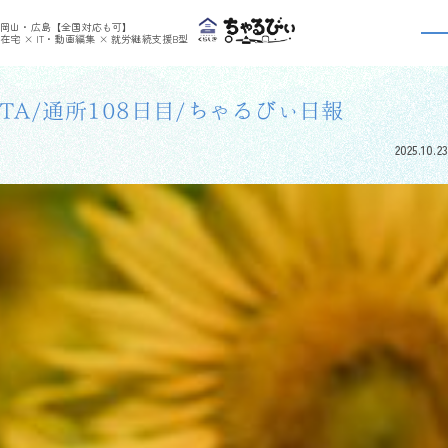
>
>
ちゃるびぃくらしき
利用者さんの日報
TA/通所108日目/ちゃるびぃ日報
岡山・広島【全国対応も可】
利用者さんの日報
在宅 × IT・動画編集 × 就労継続支援B型
TA/通所108日目/ちゃるびぃ日報
2025.10.23