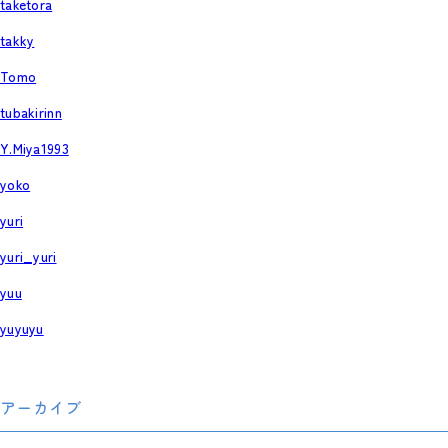
taketora
takky
Tomo
tubakirinn
Y.Miya1993
yoko
yuri
yuri_yuri
yuu
yuyuyu
アーカイブ