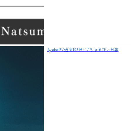
Ayaka.E/通所193日目/ちゃるびぃ日報