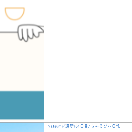
Natsumi/通所104日目/ちゃるびぃ日報