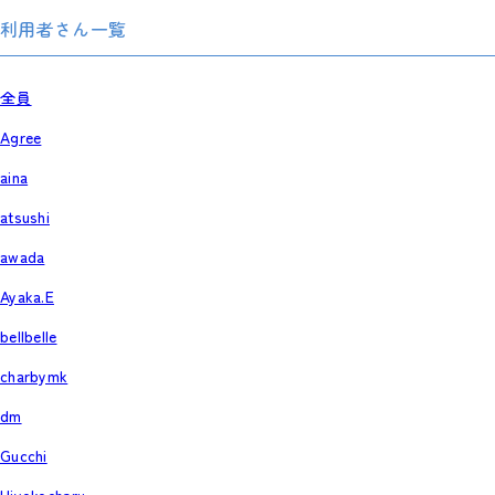
利用者さん一覧
全員
Agree
aina
atsushi
awada
Ayaka.E
bellbelle
charbymk
dm
Gucchi