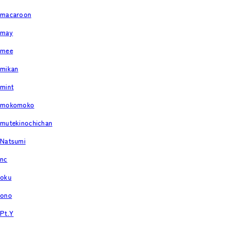
macaroon
may
mee
mikan
mint
mokomoko
mutekinochichan
Natsumi
nc
oku
ono
Pt.Y