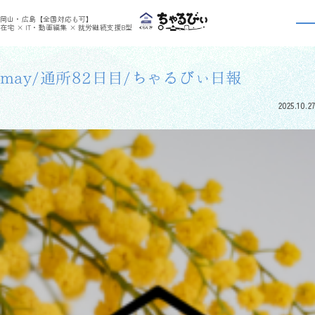
>
>
ちゃるびぃくらしき
利用者さんの日報
may/通所82日目/ちゃるびぃ日報
岡山・広島【全国対応も可】
利用者さんの日報
在宅 × IT・動画編集 × 就労継続支援B型
may/通所82日目/ちゃるびぃ日報
2025.10.27