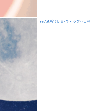
rei/通所16日目/ちゃるびぃ日報