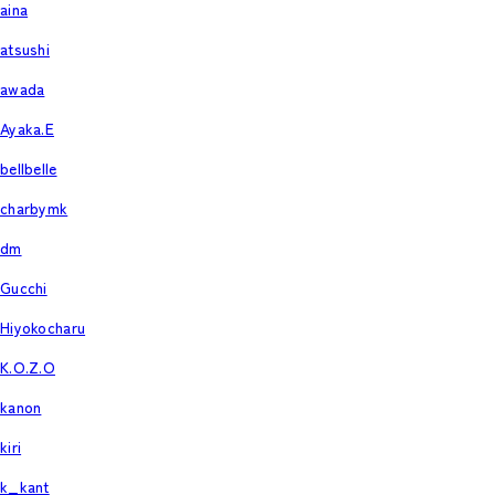
aina
atsushi
awada
Ayaka.E
bellbelle
charbymk
dm
Gucchi
Hiyokocharu
K.O.Z.O
kanon
kiri
k_kant