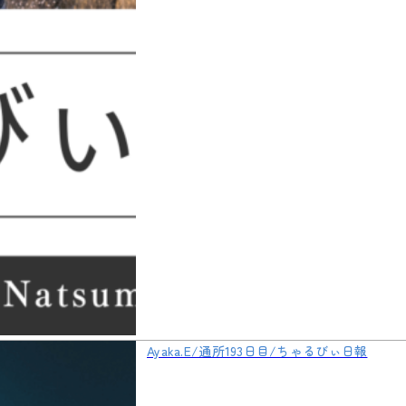
Ayaka.E/通所193日目/ちゃるびぃ日報