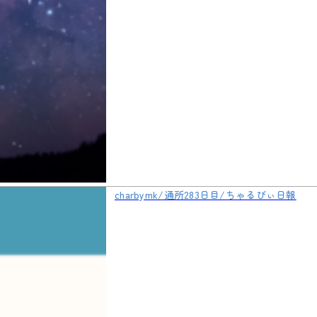
charbymk/通所283日目/ちゃるびぃ日報