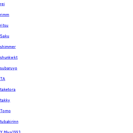
rei
rimm
ritsu
Saku
shimmer
shunkwkt
subaruyo
TA
taketora
takky
Tomo
tubakirinn
Y.Miya1993