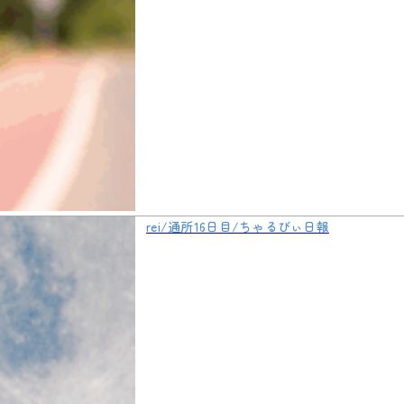
rei/通所16日目/ちゃるびぃ日報