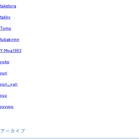
taketora
takky
Tomo
tubakirinn
Y.Miya1993
yoko
yuri
yuri_yuri
yuu
yuyuyu
アーカイブ