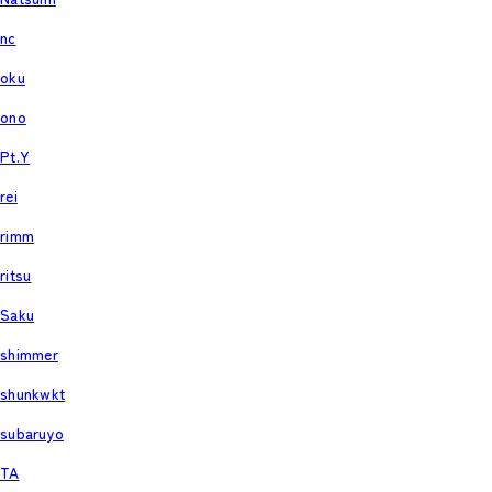
nc
oku
ono
Pt.Y
rei
rimm
ritsu
Saku
shimmer
shunkwkt
subaruyo
TA