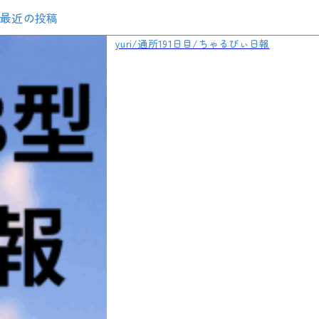
最近の投稿
yuri/通所191日目/ちゃるびぃ日報