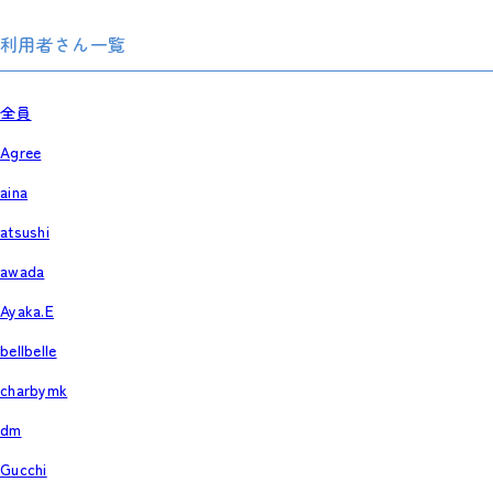
利用者さん一覧
全員
Agree
aina
atsushi
awada
Ayaka.E
bellbelle
charbymk
dm
Gucchi