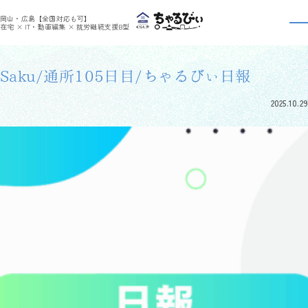
>
>
ちゃるびぃくらしき
利用者さんの日報
Saku/通所105日目/ちゃるびぃ日報
岡山・広島【全国対応も可】
利用者さんの日報
在宅 × IT・動画編集 × 就労継続支援B型
Saku/通所105日目/ちゃるびぃ日報
2025.10.29