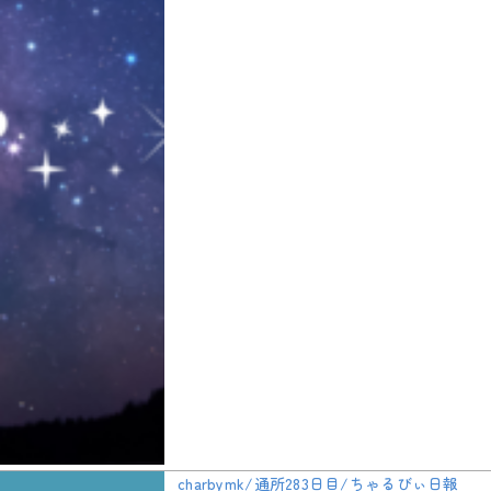
charbymk/通所283日目/ちゃるびぃ日報