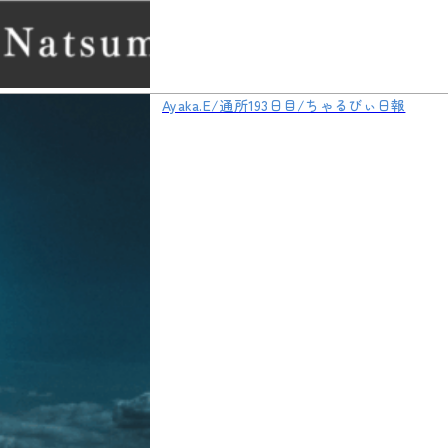
Ayaka.E/通所193日目/ちゃるびぃ日報