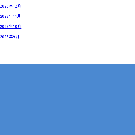
2025年12月
2025年11月
2025年10月
2025年9月
岡山・広島【全国対応も可】
在宅 × IT・動画編集 × 就労継続支援B型