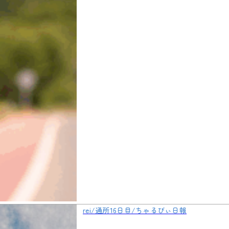
rei/通所16日目/ちゃるびぃ日報