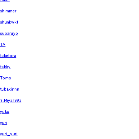
shimmer
shunkwkt
subaruyo
TA
taketora
takky
Tomo
tubakirinn
Y.Miya1993
yoko
yuri
yuri_yuri