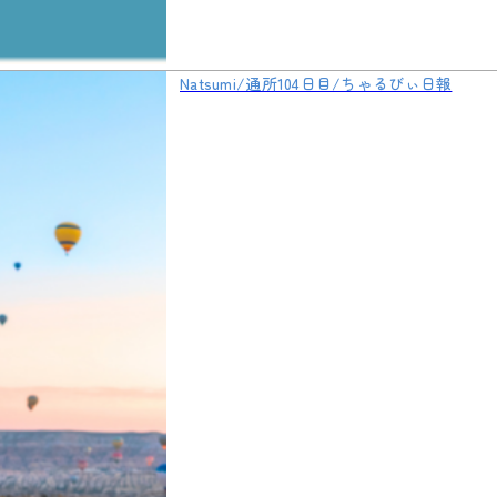
Natsumi/通所104日目/ちゃるびぃ日報