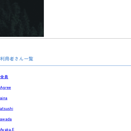
利用者さん一覧
全員
Agree
aina
atsushi
awada
Ayaka.E