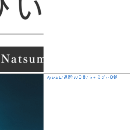
Ayaka.E/通所193日目/ちゃるびぃ日報