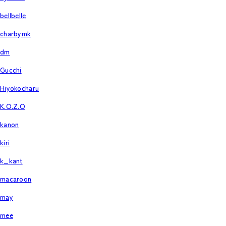
bellbelle
charbymk
dm
Gucchi
Hiyokocharu
K.O.Z.O
kanon
kiri
k_kant
macaroon
may
mee