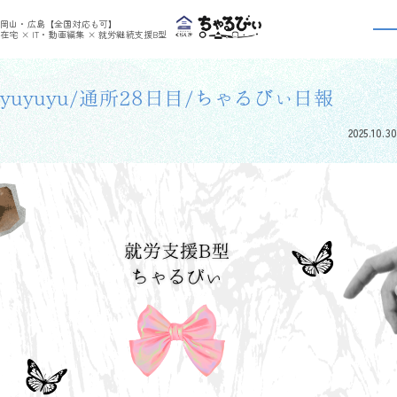
>
>
ちゃるびぃくらしき
利用者さんの日報
yuyuyu/通所28日目/ちゃるびぃ日報
岡山・広島【全国対応も可】
利用者さんの日報
在宅 × IT・動画編集 × 就労継続支援B型
yuyuyu/通所28日目/ちゃるびぃ日報
2025.10.30