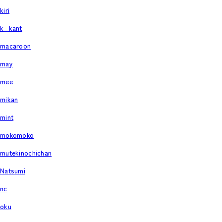
kiri
k_kant
macaroon
may
mee
mikan
mint
mokomoko
mutekinochichan
Natsumi
nc
oku