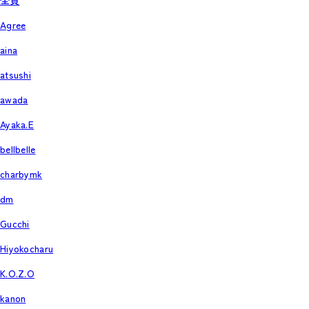
全員
Agree
aina
atsushi
awada
Ayaka.E
bellbelle
charbymk
dm
Gucchi
Hiyokocharu
K.O.Z.O
kanon