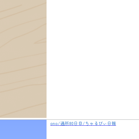
ono/通所80日目/ちゃるびぃ日報