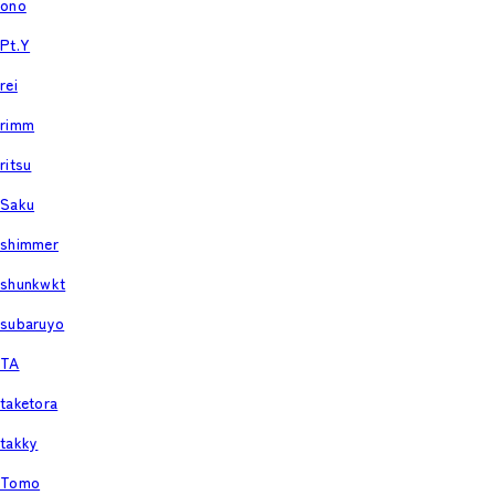
ono
Pt.Y
rei
rimm
ritsu
Saku
shimmer
shunkwkt
subaruyo
TA
taketora
takky
Tomo