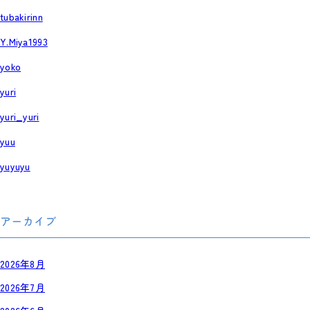
tubakirinn
Y.Miya1993
yoko
yuri
yuri_yuri
yuu
yuyuyu
アーカイブ
2026年8月
2026年7月