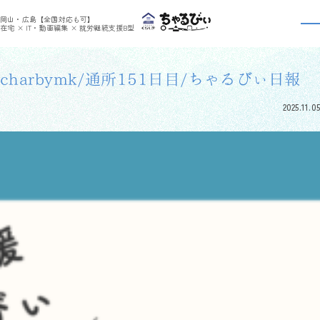
>
>
ちゃるびぃくらしき
利用者さんの日報
charbymk/通所151日目/ちゃるびぃ日報
岡山・広島【全国対応も可】
利用者さんの日報
在宅 × IT・動画編集 × 就労継続支援B型
charbymk/通所151日目/ちゃるびぃ日報
2025.11.05