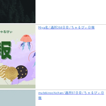
Miya名/通所364日目/ちゃるびぃ日報
mutekinochichan/通所97日目/ちゃるびぃ日
報