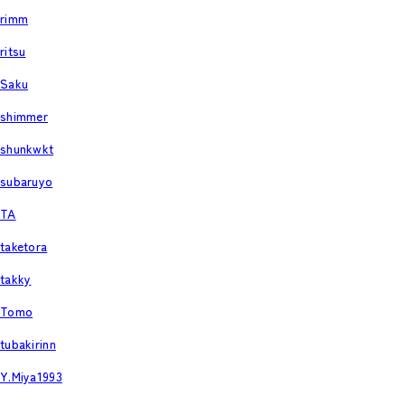
rimm
ritsu
Saku
shimmer
shunkwkt
subaruyo
TA
taketora
takky
Tomo
tubakirinn
Y.Miya1993