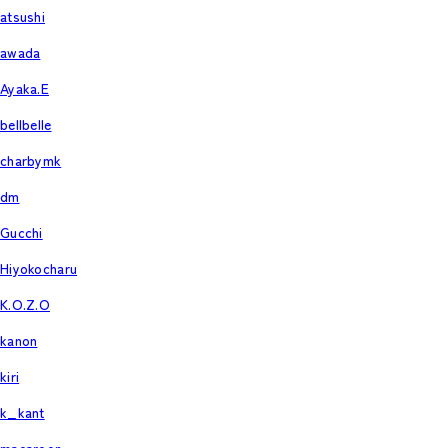
atsushi
awada
Ayaka.E
bellbelle
charbymk
dm
Gucchi
Hiyokocharu
K.O.Z.O
kanon
kiri
k_kant