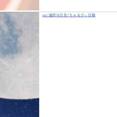
rei/通所16日目/ちゃるびぃ日報