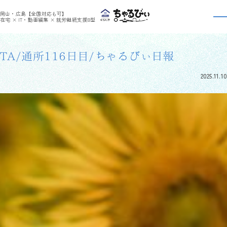
>
>
ちゃるびぃくらしき
利用者さんの日報
TA/通所116日目/ちゃるびぃ日報
岡山・広島【全国対応も可】
利用者さんの日報
在宅 × IT・動画編集 × 就労継続支援B型
TA/通所116日目/ちゃるびぃ日報
2025.11.10