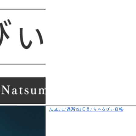
Ayaka.E/通所193日目/ちゃるびぃ日報