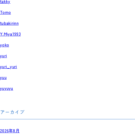
takky
Tomo
tubakirinn
Y.Miya1993
yoko
yuri
yuri_yuri
yuu
yuyuyu
アーカイブ
2026年8月