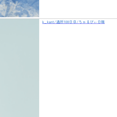
k_kant/通所108日目/ちゃるびぃ日報