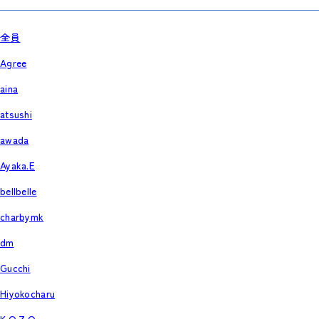
全員
Agree
aina
atsushi
awada
Ayaka.E
bellbelle
charbymk
dm
Gucchi
Hiyokocharu