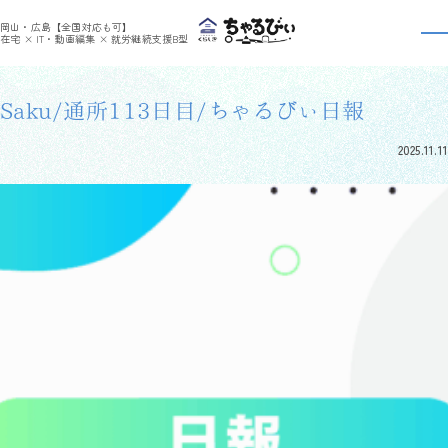
>
>
ちゃるびぃくらしき
利用者さんの日報
Saku/通所113日目/ちゃるびぃ日報
岡山・広島【全国対応も可】
利用者さんの日報
在宅 × IT・動画編集 × 就労継続支援B型
Saku/通所113日目/ちゃるびぃ日報
2025.11.11