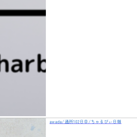
awada/通所102日目/ちゃるびぃ日報