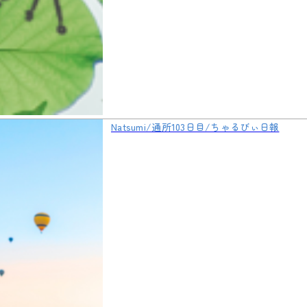
Natsumi/通所103日目/ちゃるびぃ日報