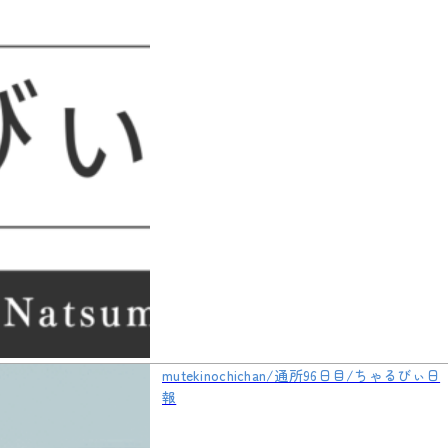
mutekinochichan/通所96日目/ちゃるびぃ日
報