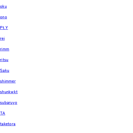
oku
ono
Pt.Y
rei
rimm
ritsu
Saku
shimmer
shunkwkt
subaruyo
TA
taketora