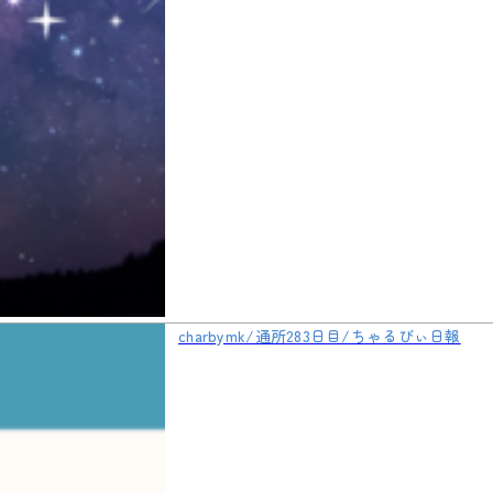
charbymk/通所283日目/ちゃるびぃ日報