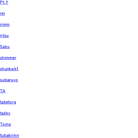
Pt.Y
rei
rimm
ritsu
Saku
shimmer
shunkwkt
subaruyo
TA
taketora
takky
Tomo
tubakirinn