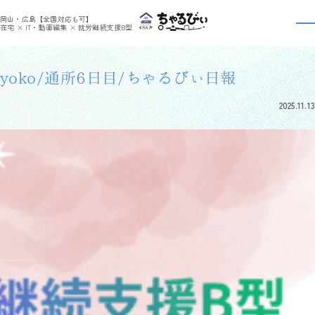
>
>
ちゃるびぃくらしき
利用者さんの日報
yoko/通所6日目/ちゃるびぃ日報
岡山・広島【全国対応も可】
利用者さんの日報
在宅 × IT・動画編集 × 就労継続支援B型
yoko/通所6日目/ちゃるびぃ日報
2025.11.13