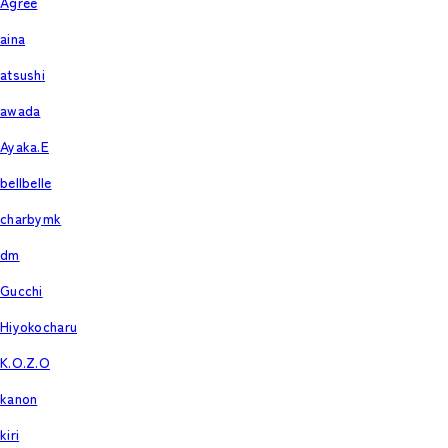
Agree
aina
atsushi
awada
Ayaka.E
bellbelle
charbymk
dm
Gucchi
Hiyokocharu
K.O.Z.O
kanon
kiri