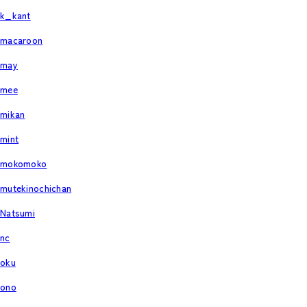
k_kant
macaroon
may
mee
mikan
mint
mokomoko
mutekinochichan
Natsumi
nc
oku
ono