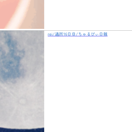
rei/通所16日目/ちゃるびぃ日報