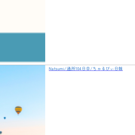
Natsumi/通所104日目/ちゃるびぃ日報