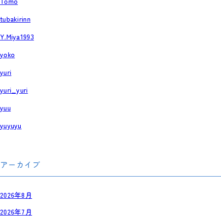
Tomo
tubakirinn
Y.Miya1993
yoko
yuri
yuri_yuri
yuu
yuyuyu
アーカイブ
2026年8月
2026年7月