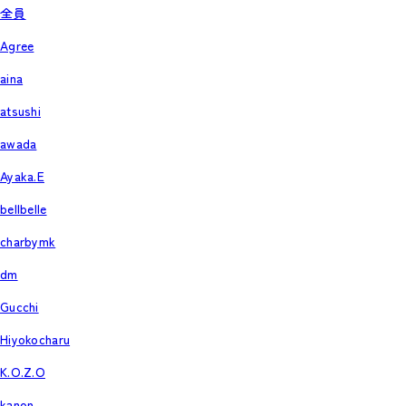
全員
Agree
aina
atsushi
awada
Ayaka.E
bellbelle
charbymk
dm
Gucchi
Hiyokocharu
K.O.Z.O
kanon