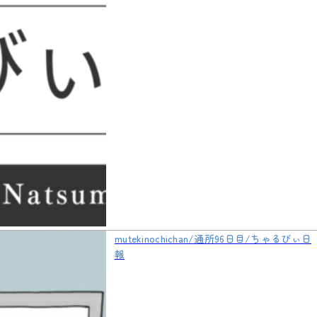
mutekinochichan/通所96日目/ちゃるびぃ日
報