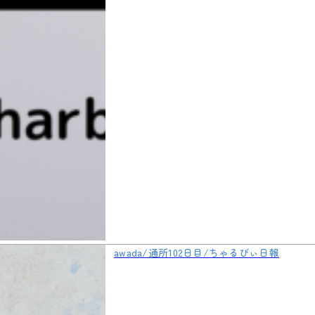
awada/通所102日目/ちゃるびぃ日報