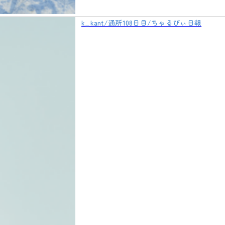
k_kant/通所108日目/ちゃるびぃ日報