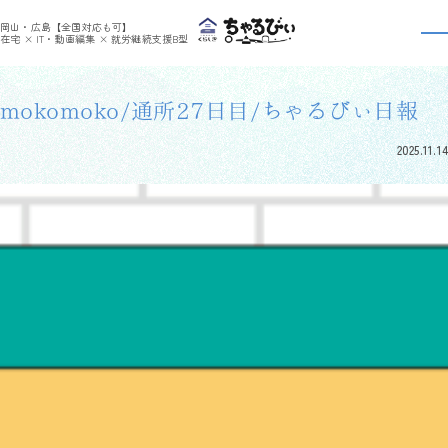
>
>
ちゃるびぃくらしき
利用者さんの日報
mokomoko/通所27日目/ちゃるびぃ日報
岡山・広島【全国対応も可】
利用者さんの日報
在宅 × IT・動画編集 × 就労継続支援B型
mokomoko/通所27日目/ちゃるびぃ日報
2025.11.14