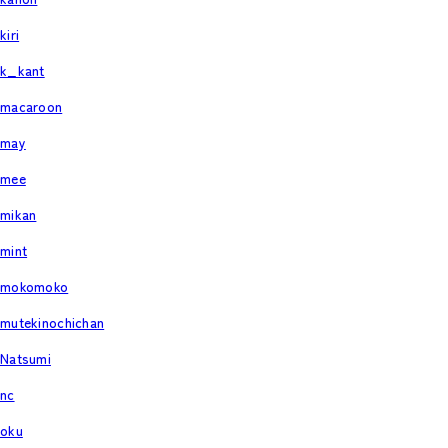
kiri
k_kant
macaroon
may
mee
mikan
mint
mokomoko
mutekinochichan
Natsumi
nc
oku