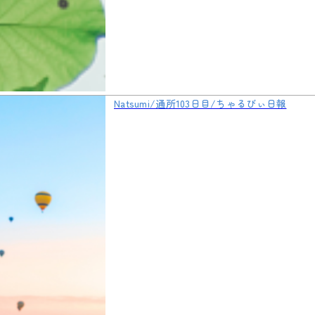
Natsumi/通所103日目/ちゃるびぃ日報