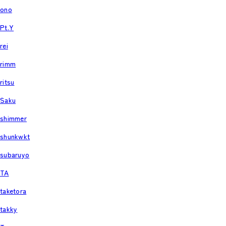
ono
Pt.Y
rei
rimm
ritsu
Saku
shimmer
shunkwkt
subaruyo
TA
taketora
takky