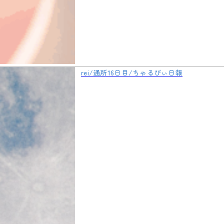
rei/通所16日目/ちゃるびぃ日報