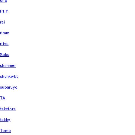
ono
Pt.Y
rei
rimm
ritsu
Saku
shimmer
shunkwkt
subaruyo
TA
taketora
takky
Tomo