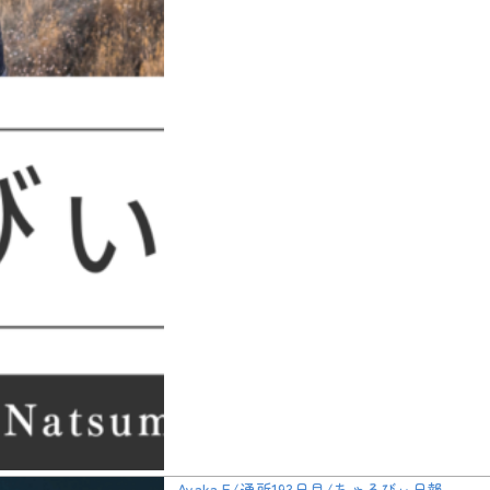
Ayaka.E/通所193日目/ちゃるびぃ日報