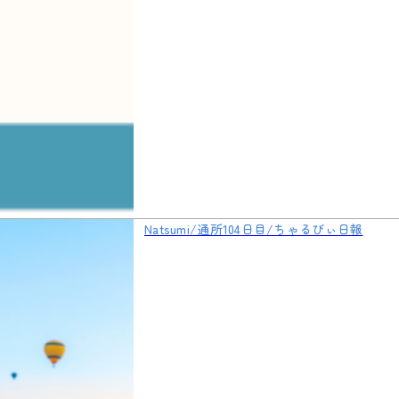
Natsumi/通所104日目/ちゃるびぃ日報