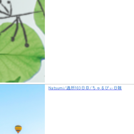
Natsumi/通所103日目/ちゃるびぃ日報