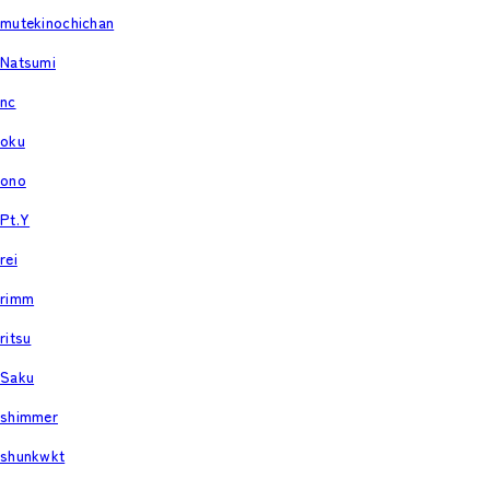
mutekinochichan
Natsumi
nc
oku
ono
Pt.Y
rei
rimm
ritsu
Saku
shimmer
shunkwkt