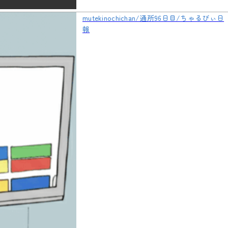
mutekinochichan/通所96日目/ちゃるびぃ日
報