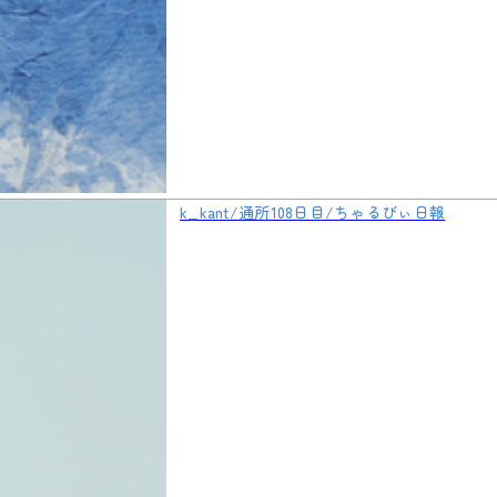
k_kant/通所108日目/ちゃるびぃ日報