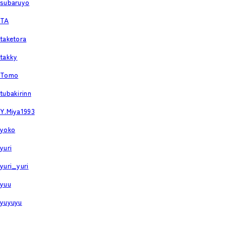
subaruyo
TA
taketora
takky
Tomo
tubakirinn
Y.Miya1993
yoko
yuri
yuri_yuri
yuu
yuyuyu