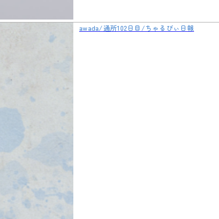
awada/通所102日目/ちゃるびぃ日報