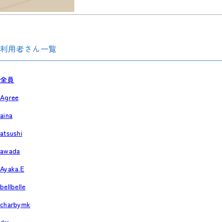
利用者さん一覧
全員
Agree
aina
atsushi
awada
Ayaka.E
bellbelle
charbymk