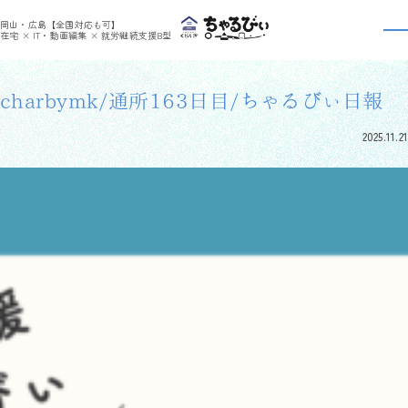
>
>
ちゃるびぃくらしき
利用者さんの日報
charbymk/通所163日目/ちゃるびぃ日報
岡山・広島【全国対応も可】
利用者さんの日報
在宅 × IT・動画編集 × 就労継続支援B型
charbymk/通所163日目/ちゃるびぃ日報
2025.11.21