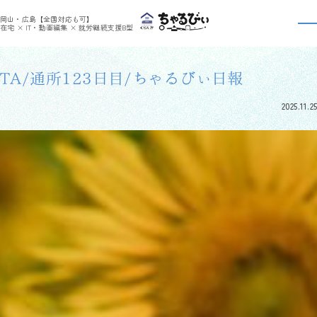
>
>
ちゃるびぃくらしき
利用者さんの日報
TA/通所123日目/ちゃるびぃ日報
岡山・広島【全国対応も可】
利用者さんの日報
在宅 × IT・動画編集 × 就労継続支援B型
TA/通所123日目/ちゃるびぃ日報
2025.11.25