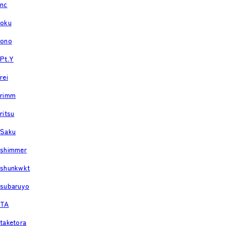
nc
oku
ono
Pt.Y
rei
rimm
ritsu
Saku
shimmer
shunkwkt
subaruyo
TA
taketora