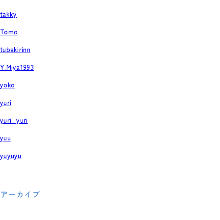
takky
Tomo
tubakirinn
Y.Miya1993
yoko
yuri
yuri_yuri
yuu
yuyuyu
アーカイブ