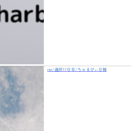
rei/通所17日目/ちゃるびぃ日報