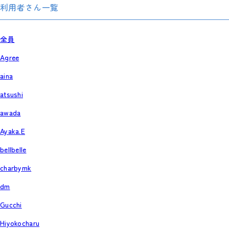
利用者さん一覧
全員
Agree
aina
atsushi
awada
Ayaka.E
bellbelle
charbymk
dm
Gucchi
Hiyokocharu