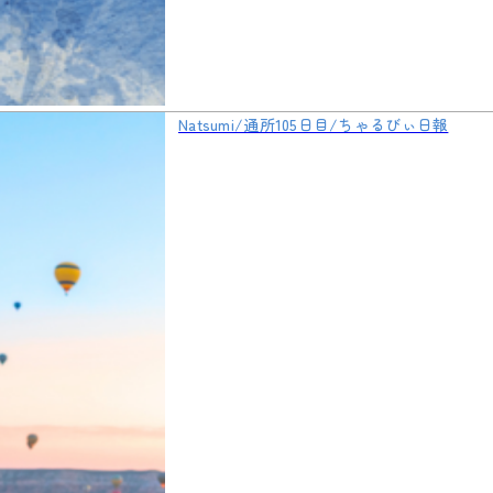
Natsumi/通所105日目/ちゃるびぃ日報