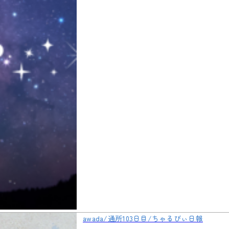
awada/通所103日目/ちゃるびぃ日報