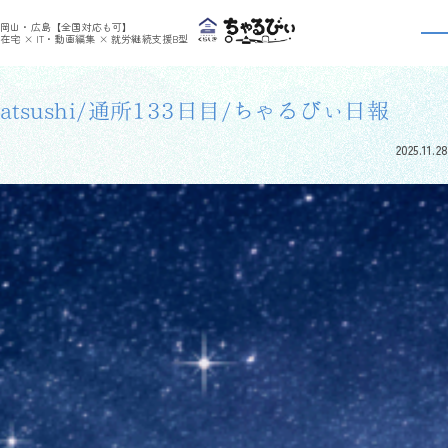
>
>
ちゃるびぃくらしき
利用者さんの日報
atsushi/通所133日目/ちゃるびぃ日報
岡山・広島【全国対応も可】
利用者さんの日報
在宅 × IT・動画編集 × 就労継続支援B型
atsushi/通所133日目/ちゃるびぃ日報
2025.11.28