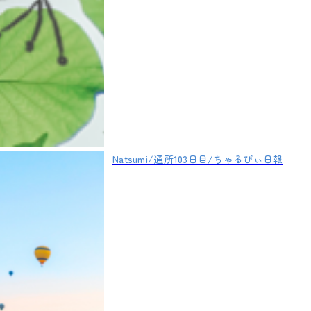
Natsumi/通所103日目/ちゃるびぃ日報