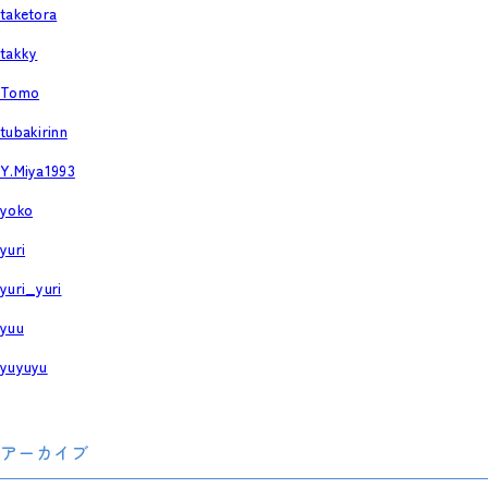
taketora
takky
Tomo
tubakirinn
Y.Miya1993
yoko
yuri
yuri_yuri
yuu
yuyuyu
アーカイブ