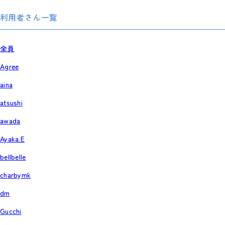
利用者さん一覧
全員
Agree
aina
atsushi
awada
Ayaka.E
bellbelle
charbymk
dm
Gucchi