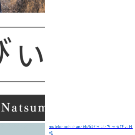
mutekinochichan/通所96日目/ちゃるびぃ日
報