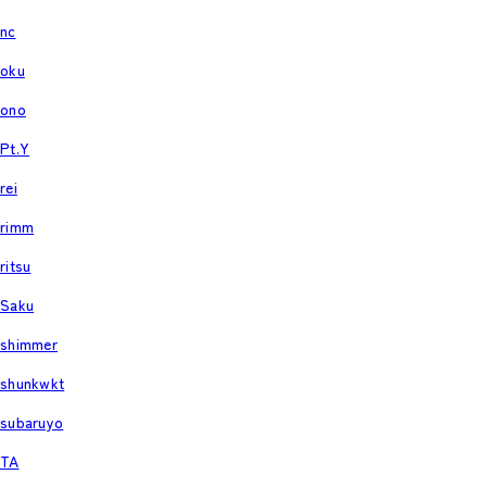
nc
oku
ono
Pt.Y
rei
rimm
ritsu
Saku
shimmer
shunkwkt
subaruyo
TA