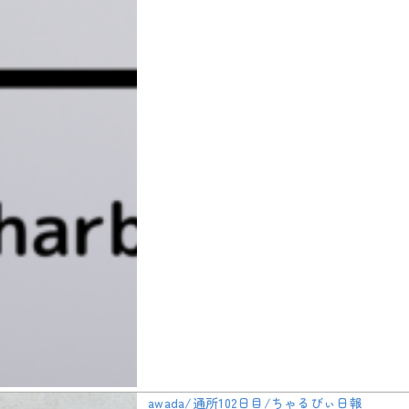
awada/通所102日目/ちゃるびぃ日報