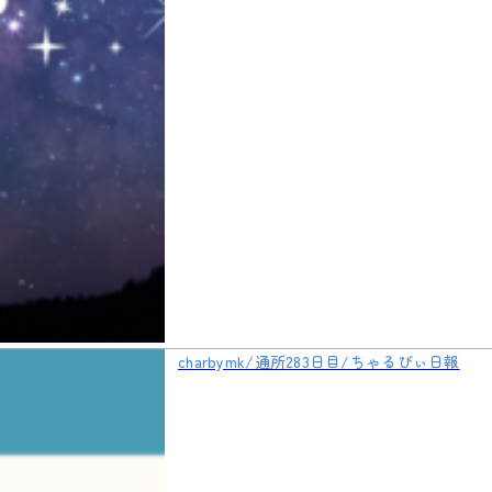
charbymk/通所283日目/ちゃるびぃ日報