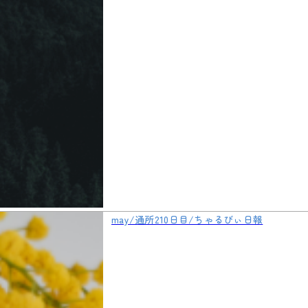
may/通所210日目/ちゃるびぃ日報