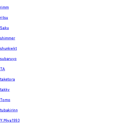
rimm
ritsu
Saku
shimmer
shunkwkt
subaruyo
TA
taketora
takky
Tomo
tubakirinn
Y.Miya1993