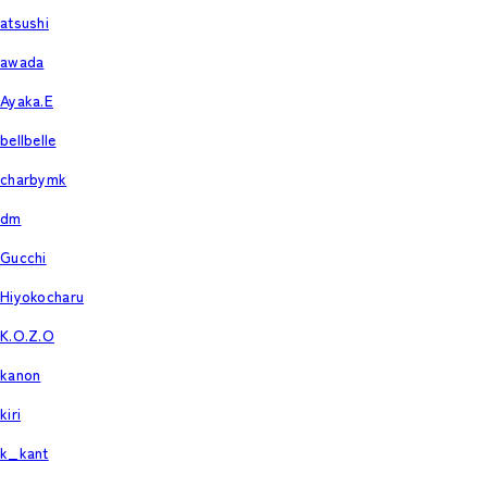
atsushi
awada
Ayaka.E
bellbelle
charbymk
dm
Gucchi
Hiyokocharu
K.O.Z.O
kanon
kiri
k_kant