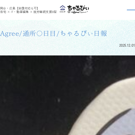
>
>
ちゃるびぃくらしき
利用者さんの日報
Agree/通所〇日目/ちゃるびぃ日報
岡山・広島【全国対応も可】
利用者さんの日報
在宅 × IT・動画編集 × 就労継続支援B型
Agree/通所〇日目/ちゃるびぃ日報
2025.12.01