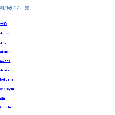
利用者さん一覧
全員
Agree
aina
atsushi
awada
Ayaka.E
bellbelle
charbymk
dm
Gucchi