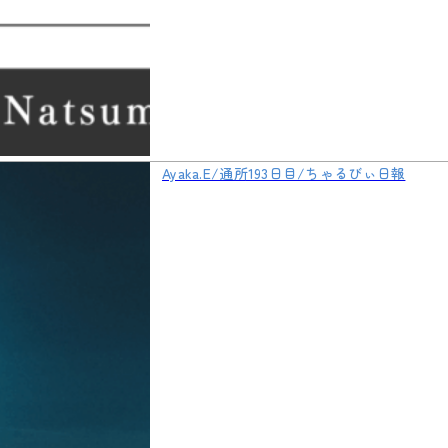
Ayaka.E/通所193日目/ちゃるびぃ日報