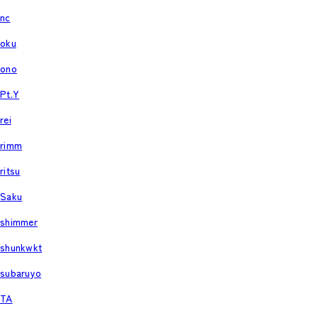
nc
oku
ono
Pt.Y
rei
rimm
ritsu
Saku
shimmer
shunkwkt
subaruyo
TA