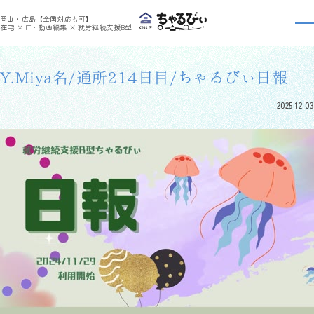
>
>
ちゃるびぃくらしき
利用者さんの日報
Y.Miya名/通所214日目/ちゃるびぃ日報
岡山・広島【全国対応も可】
利用者さんの日報
在宅 × IT・動画編集 × 就労継続支援B型
Y.Miya名/通所214日目/ちゃるびぃ日報
2025.12.03