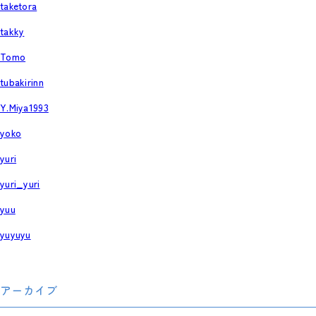
taketora
takky
Tomo
tubakirinn
Y.Miya1993
yoko
yuri
yuri_yuri
yuu
yuyuyu
アーカイブ