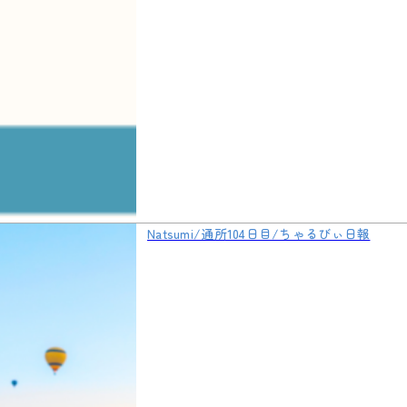
Natsumi/通所104日目/ちゃるびぃ日報