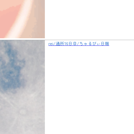
rei/通所16日目/ちゃるびぃ日報