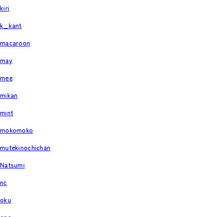
kiri
k_kant
macaroon
may
mee
mikan
mint
mokomoko
mutekinochichan
Natsumi
nc
oku