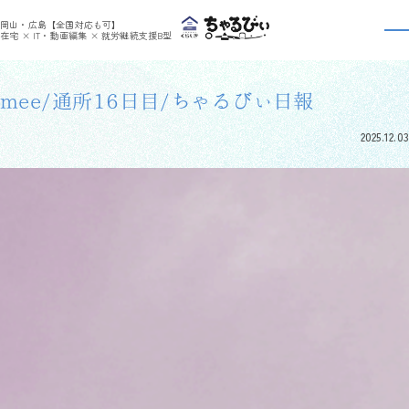
>
>
ちゃるびぃくらしき
利用者さんの日報
mee/通所16日目/ちゃるびぃ日報
岡山・広島【全国対応も可】
利用者さんの日報
在宅 × IT・動画編集 × 就労継続支援B型
mee/通所16日目/ちゃるびぃ日報
2025.12.03