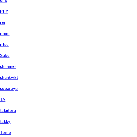
ono
Pt.Y
rei
rimm
ritsu
Saku
shimmer
shunkwkt
subaruyo
TA
taketora
takky
Tomo