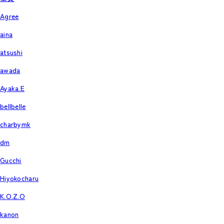
Agree
aina
atsushi
awada
Ayaka.E
bellbelle
charbymk
dm
Gucchi
Hiyokocharu
K.O.Z.O
kanon