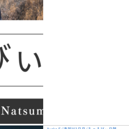
Ayaka.E/通所193日目/ちゃるびぃ日報