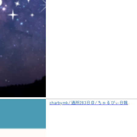
charbymk/通所283日目/ちゃるびぃ日報