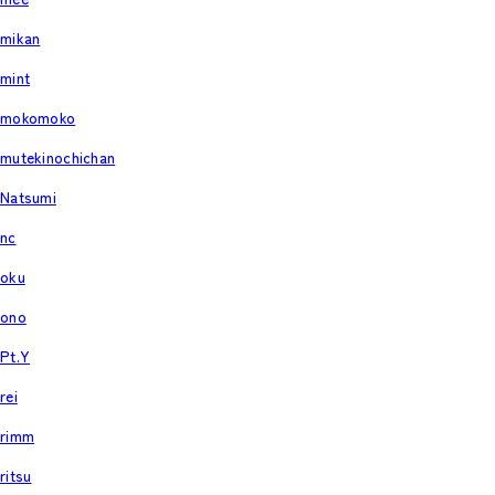
mikan
mint
mokomoko
mutekinochichan
Natsumi
nc
oku
ono
Pt.Y
rei
rimm
ritsu