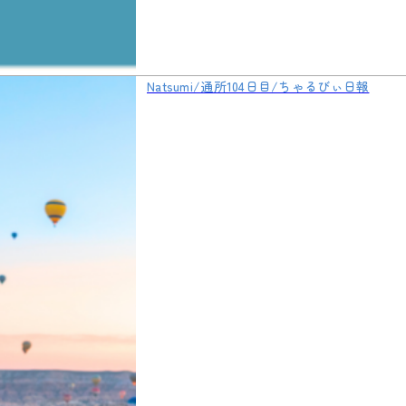
Natsumi/通所104日目/ちゃるびぃ日報