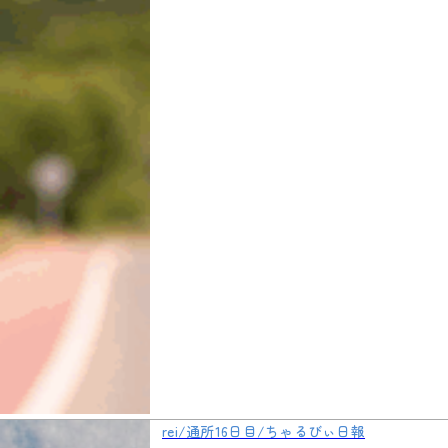
rei/通所16日目/ちゃるびぃ日報