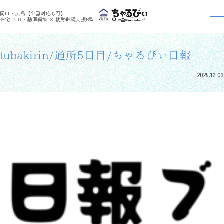
>
>
ちゃるびぃくらしき
利用者さんの日報
tubakirin/通所5日目/ちゃるびぃ日報
岡山・広島【全国対応も可】
利用者さんの日報
在宅 × IT・動画編集 × 就労継続支援B型
tubakirin/通所5日目/ちゃるびぃ日報
2025.12.03