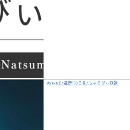
Ayaka.E/通所193日目/ちゃるびぃ日報