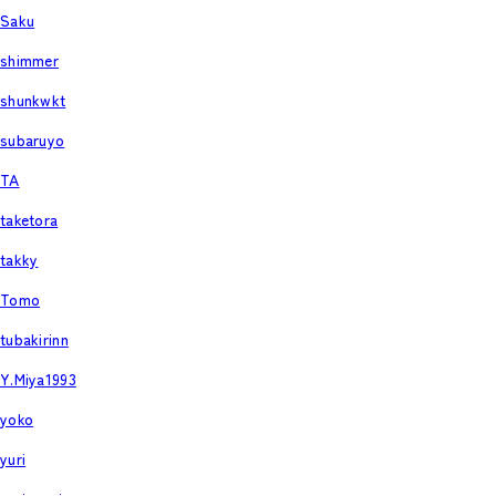
Saku
shimmer
shunkwkt
subaruyo
TA
taketora
takky
Tomo
tubakirinn
Y.Miya1993
yoko
yuri