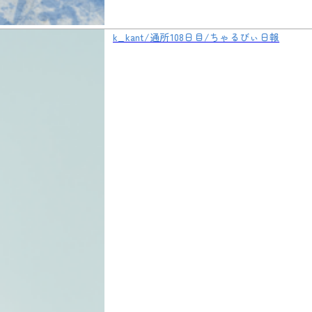
k_kant/通所108日目/ちゃるびぃ日報