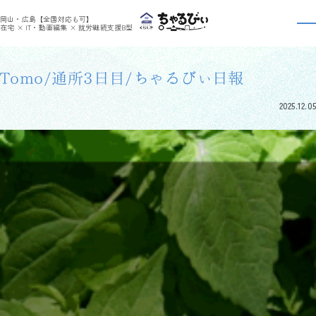
>
>
ちゃるびぃくらしき
利用者さんの日報
Tomo/通所3日目/ちゃるびぃ日報
岡山・広島【全国対応も可】
利用者さんの日報
在宅 × IT・動画編集 × 就労継続支援B型
Tomo/通所3日目/ちゃるびぃ日報
2025.12.05