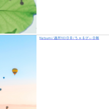
Natsumi/通所103日目/ちゃるびぃ日報