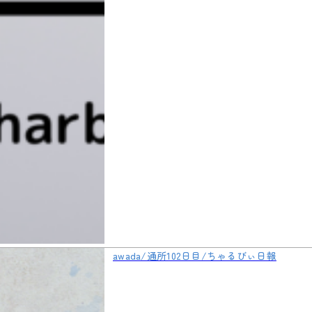
awada/通所102日目/ちゃるびぃ日報