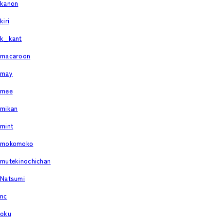
kanon
kiri
k_kant
macaroon
may
mee
mikan
mint
mokomoko
mutekinochichan
Natsumi
nc
oku