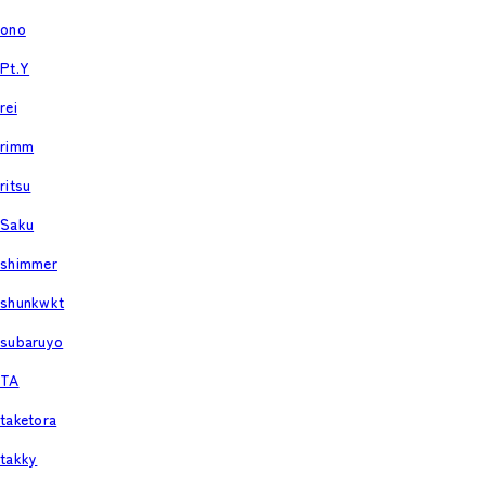
ono
Pt.Y
rei
rimm
ritsu
Saku
shimmer
shunkwkt
subaruyo
TA
taketora
takky