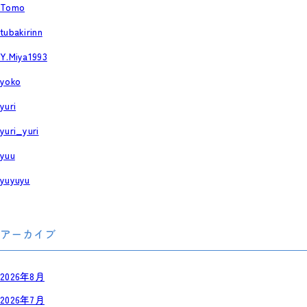
Tomo
tubakirinn
Y.Miya1993
yoko
yuri
yuri_yuri
yuu
yuyuyu
アーカイブ
2026年8月
2026年7月