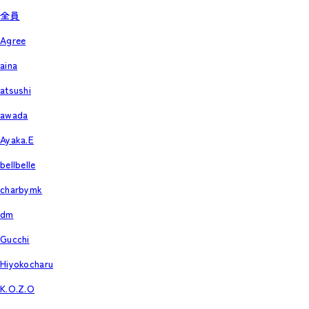
全員
Agree
aina
atsushi
awada
Ayaka.E
bellbelle
charbymk
dm
Gucchi
Hiyokocharu
K.O.Z.O