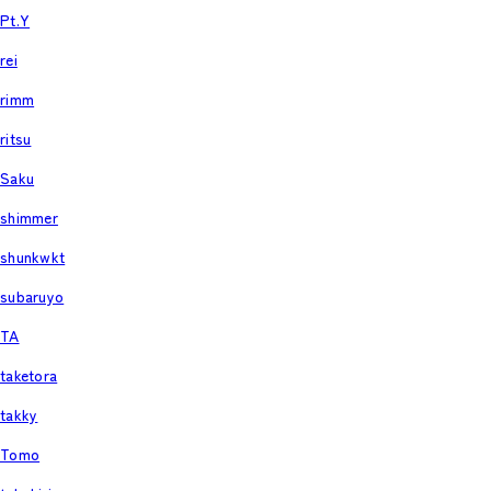
Pt.Y
rei
rimm
ritsu
Saku
shimmer
shunkwkt
subaruyo
TA
taketora
takky
Tomo