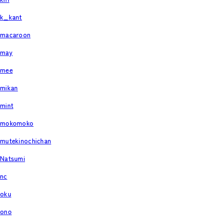
k_kant
macaroon
may
mee
mikan
mint
mokomoko
mutekinochichan
Natsumi
nc
oku
ono