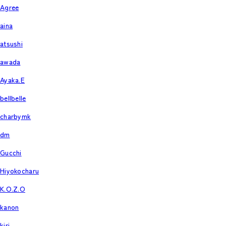
Agree
aina
atsushi
awada
Ayaka.E
bellbelle
charbymk
dm
Gucchi
Hiyokocharu
K.O.Z.O
kanon
kiri