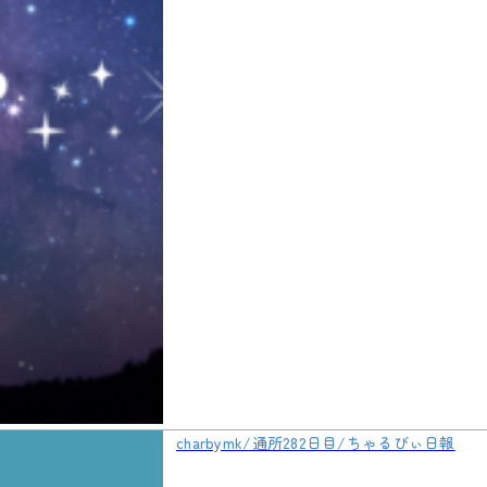
charbymk/通所282日目/ちゃるびぃ日報