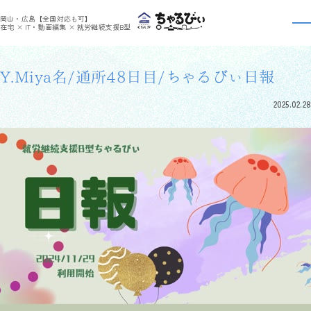
>
>
ちゃるびぃくらしき
利用者さんの日報
Y.Miya名/通所48日目/ちゃるびぃ日報
岡山・広島【全国対応も可】
利用者さんの日報
在宅 × IT・動画編集 × 就労継続支援B型
Y.Miya名/通所48日目/ちゃるびぃ日報
2025.02.28