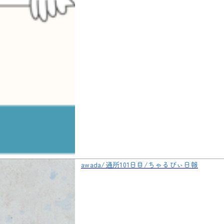
awada/通所101日目/ちゃるびぃ日報