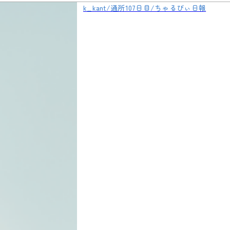
k_kant/通所107日目/ちゃるびぃ日報