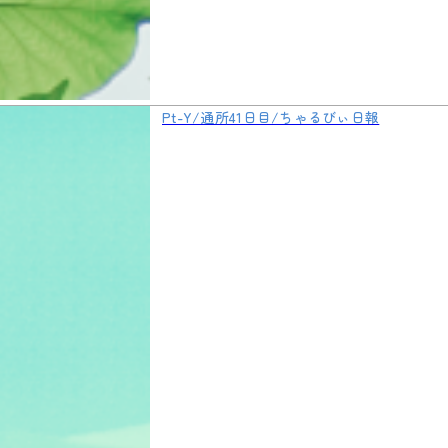
Pt-Y/通所41日目/ちゃるびぃ日報