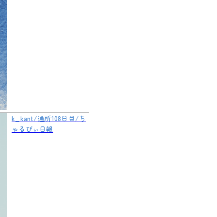
k_kant/通所108日目/ち
ゃるびぃ日報