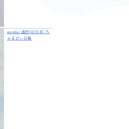
awada/通所102日目/ち
ゃるびぃ日報