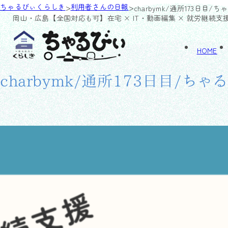
>
>
ちゃるびぃくらしき
利用者さんの日報
charbymk/通所173日目/
岡山・広島【全国対応も可】
在宅 × IT・動画編集 × 就労継続支
HOME
charbymk/通所173日目/ち