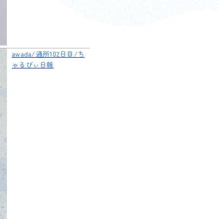
awada/通所102日目/ち
ゃるびぃ日報