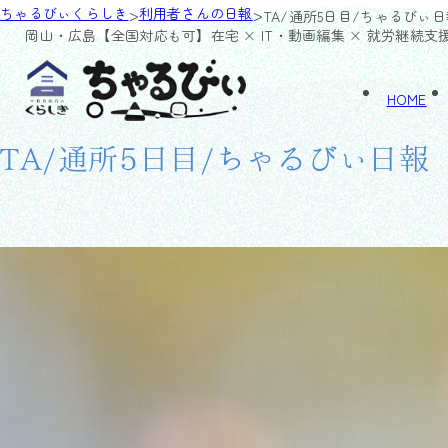
>
>
ちゃるびぃくらしき
利用者さんの日報
TA/通所5日目/ちゃるびぃ日
岡山・広島【全国対応も可】
在宅 × IT・動画編集 × 就労継続支
HOME
TA/通所5日目/ちゃるびぃ日報