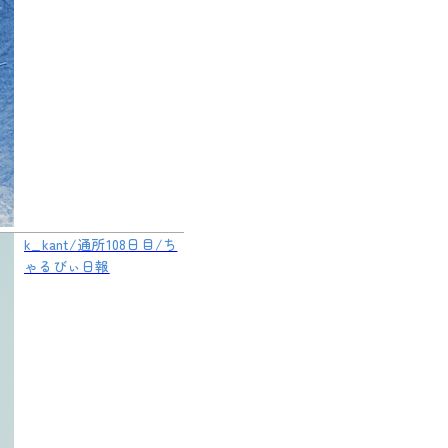
k_kant/通所108日目/ち
ゃるびぃ日報