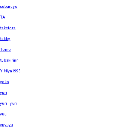
subaruyo
TA
taketora
takky
Tomo
tubakirinn
Y.Miya1993
yoko
yuri
yuri_yuri
yuu
yuyuyu