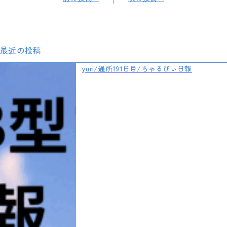
最近の投稿
yuri/通所191日目/ちゃるびぃ日報