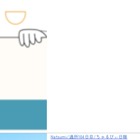
Natsumi/通所104日目/ちゃるびぃ日報