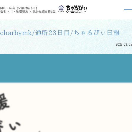
>
>
ちゃるびぃくらしき
利用者さんの日報
charbymk/通所23日目/ちゃるびぃ日報
岡山・広島【全国対応も可】
利用者さんの日報
在宅 × IT・動画編集 × 就労継続支援B型
charbymk/通所23日目/ちゃるびぃ日報
2025.03.05