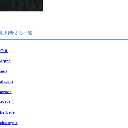
利用者さん一覧
全員
Agree
aina
atsushi
awada
Ayaka.E
bellbelle
charbymk