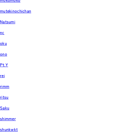
mokomoko
mutekinochichan
Natsumi
nc
oku
ono
Pt.Y
rei
rimm
ritsu
Saku
shimmer
shunkwkt