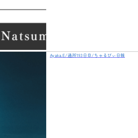
Ayaka.E/通所193日目/ちゃるびぃ日報