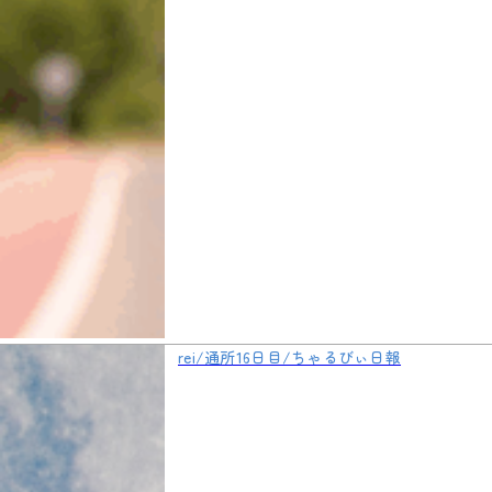
rei/通所16日目/ちゃるびぃ日報