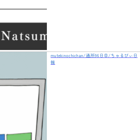
mutekinochichan/通所96日目/ちゃるびぃ日
報