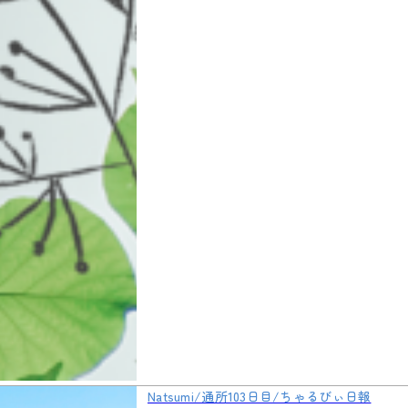
Natsumi/通所103日目/ちゃるびぃ日報