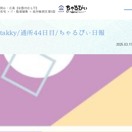
>
>
ちゃるびぃくらしき
利用者さんの日報
takky/通所44日目/ちゃるびぃ日報
岡山・広島【全国対応も可】
利用者さんの日報
在宅 × IT・動画編集 × 就労継続支援B型
takky/通所44日目/ちゃるびぃ日報
2025.03.11