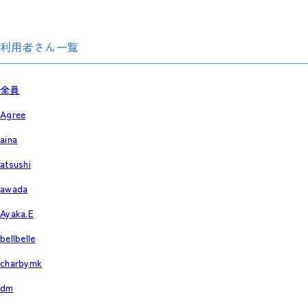
利用者さん一覧
全員
Agree
aina
atsushi
awada
Ayaka.E
bellbelle
charbymk
dm