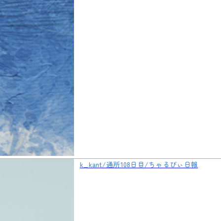
k_kant/通所108日目/ちゃるびぃ日報