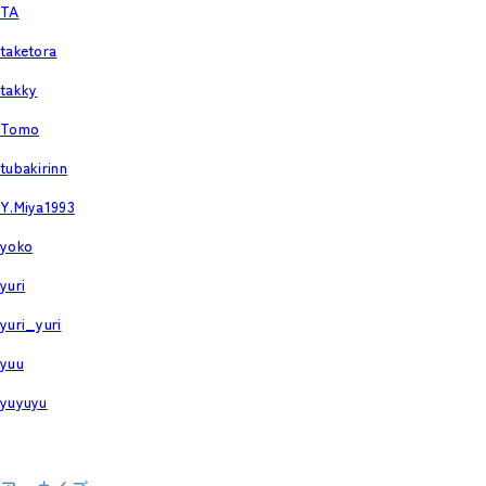
TA
taketora
takky
Tomo
tubakirinn
Y.Miya1993
yoko
yuri
yuri_yuri
yuu
yuyuyu