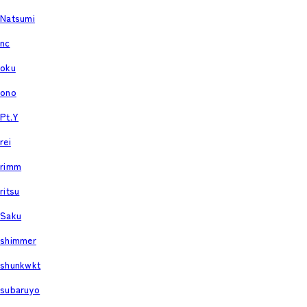
Natsumi
nc
oku
ono
Pt.Y
rei
rimm
ritsu
Saku
shimmer
shunkwkt
subaruyo