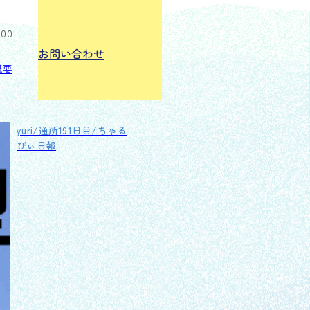
:00
お問い合わせ
概要
yuri/通所191日目/ちゃる
びぃ日報