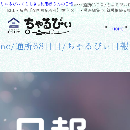
>
>
ちゃるびぃくらしき
利用者さんの日報
nc/通所68日目/ちゃるびぃ
岡山・広島【全国対応も可】
在宅 × IT・動画編集 × 就労継続支
HOME
nc/通所68日目/ちゃるびぃ日報