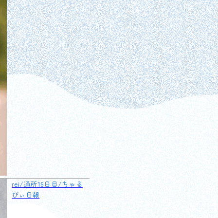
rei/通所16日目/ちゃる
びぃ日報