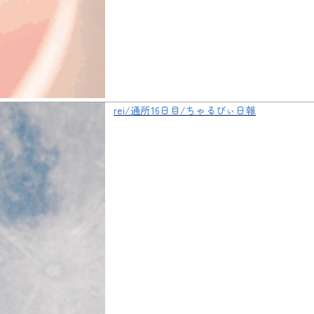
rei/通所16日目/ちゃるびぃ日報