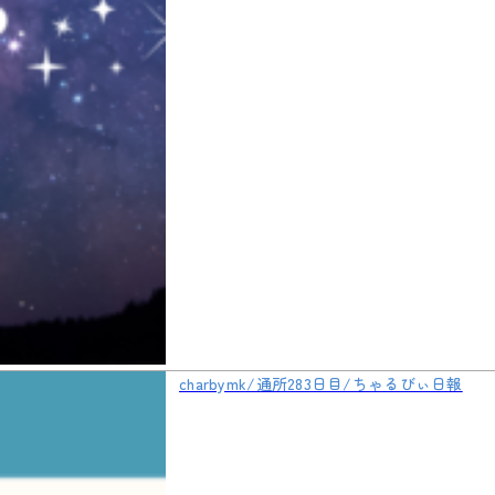
charbymk/通所283日目/ちゃるびぃ日報