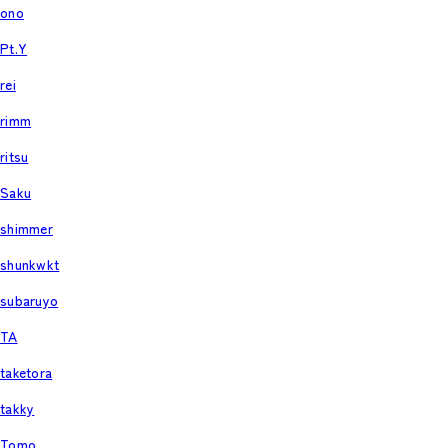
ono
Pt.Y
rei
rimm
ritsu
Saku
shimmer
shunkwkt
subaruyo
TA
taketora
takky
Tomo