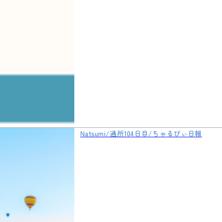
Natsumi/通所104日目/ちゃるびぃ日報