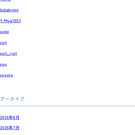
tubakirinn
Y.Miya1993
yoko
yuri
yuri_yuri
yuu
yuyuyu
アーカイブ
2026年8月
2026年7月