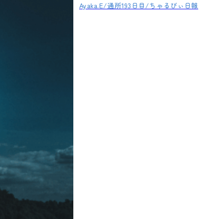
Ayaka.E/通所193日目/ちゃるびぃ日報