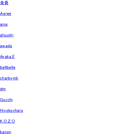
全員
Agree
aina
atsushi
awada
Ayaka.E
bellbelle
charbymk
dm
Gucchi
Hiyokocharu
K.O.Z.O
kanon