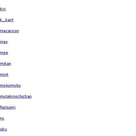
kiri
k_kant
macaroon
may
mee
mikan
mint
mokomoko
mutekinochichan
Natsumi
nc
oku