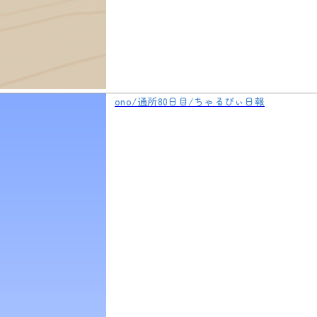
ono/通所80日目/ちゃるびぃ日報