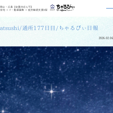
>
>
ちゃるびぃくらしき
利用者さんの日報
atsushi/通所177日目/ちゃるびぃ日報
岡山・広島【全国対応も可】
利用者さんの日報
在宅 × IT・動画編集 × 就労継続支援B型
atsushi/通所177日目/ちゃるびぃ日報
2026.02.06