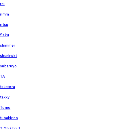
rei
rimm
ritsu
Saku
shimmer
shunkwkt
subaruyo
TA
taketora
takky
Tomo
tubakirinn
Y.Miya1993