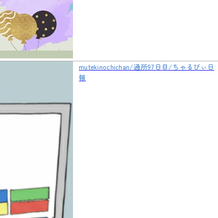
mutekinochichan/通所97日目/ちゃるびぃ日
報