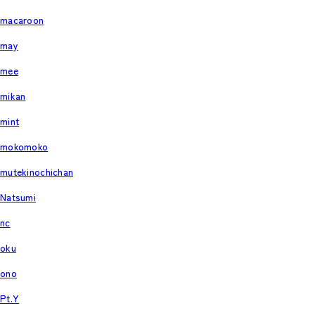
macaroon
may
mee
mikan
mint
mokomoko
mutekinochichan
Natsumi
nc
oku
ono
Pt.Y