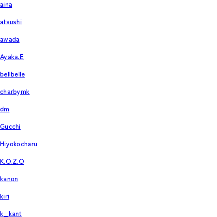
aina
atsushi
awada
Ayaka.E
bellbelle
charbymk
dm
Gucchi
Hiyokocharu
K.O.Z.O
kanon
kiri
k_kant