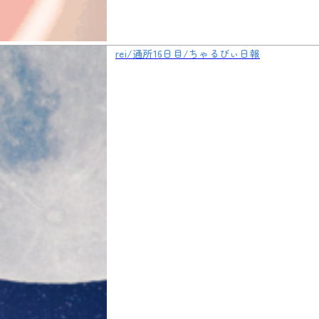
rei/通所16日目/ちゃるびぃ日報