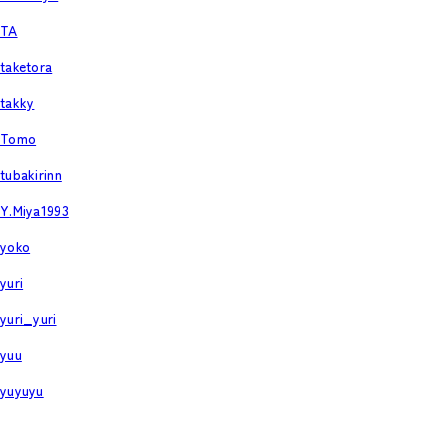
TA
taketora
takky
Tomo
tubakirinn
Y.Miya1993
yoko
yuri
yuri_yuri
yuu
yuyuyu