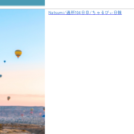
Natsumi/通所104日目/ちゃるびぃ日報