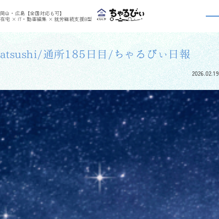
>
>
ちゃるびぃくらしき
利用者さんの日報
atsushi/通所185日目/ちゃるびぃ日報
岡山・広島【全国対応も可】
利用者さんの日報
在宅 × IT・動画編集 × 就労継続支援B型
atsushi/通所185日目/ちゃるびぃ日報
2026.02.19