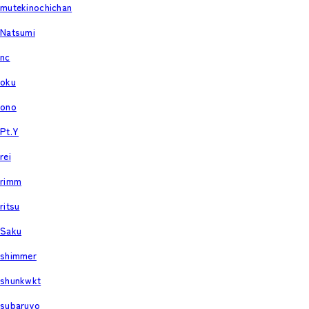
mutekinochichan
Natsumi
nc
oku
ono
Pt.Y
rei
rimm
ritsu
Saku
shimmer
shunkwkt
subaruyo