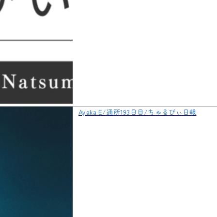
Ayaka.E/通所193日目/ちゃるびぃ日報