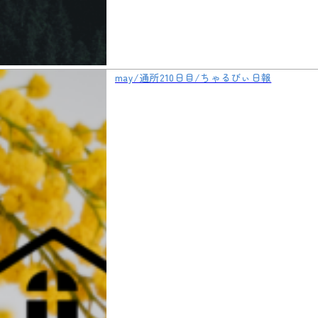
may/通所210日目/ちゃるびぃ日報