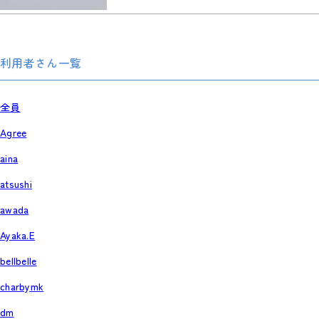
利用者さん一覧
全員
Agree
aina
atsushi
awada
Ayaka.E
bellbelle
charbymk
dm