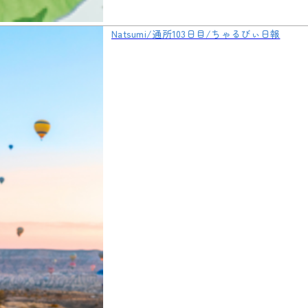
Natsumi/通所103日目/ちゃるびぃ日報