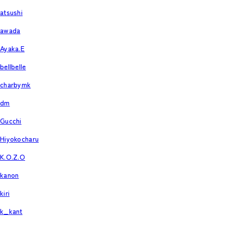
atsushi
awada
Ayaka.E
bellbelle
charbymk
dm
Gucchi
Hiyokocharu
K.O.Z.O
kanon
kiri
k_kant