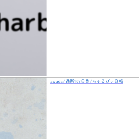
awada/通所102日目/ちゃるびぃ日報