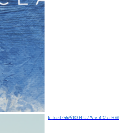
k_kant/通所108日目/ちゃるびぃ日報