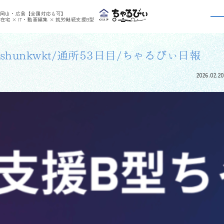
>
>
ちゃるびぃくらしき
利用者さんの日報
shunkwkt/通所53日目/ちゃるびぃ日報
岡山・広島【全国対応も可】
利用者さんの日報
在宅 × IT・動画編集 × 就労継続支援B型
shunkwkt/通所53日目/ちゃるびぃ日報
2026.02.20