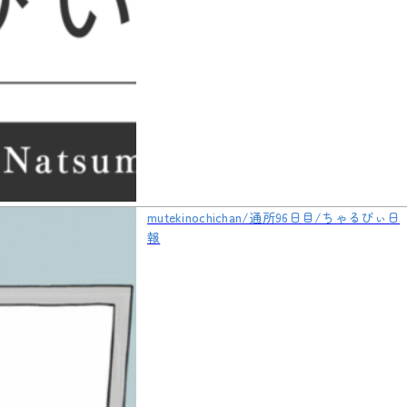
mutekinochichan/通所96日目/ちゃるびぃ日
報