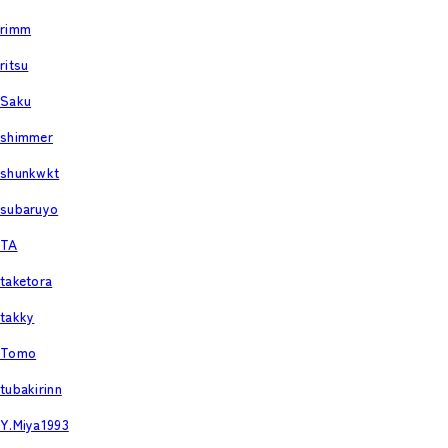
rimm
ritsu
Saku
shimmer
shunkwkt
subaruyo
TA
taketora
takky
Tomo
tubakirinn
Y.Miya1993