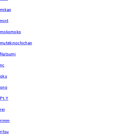
mikan
mint
mokomoko
mutekinochichan
Natsumi
nc
oku
ono
Pt.Y
rei
rimm
ritsu