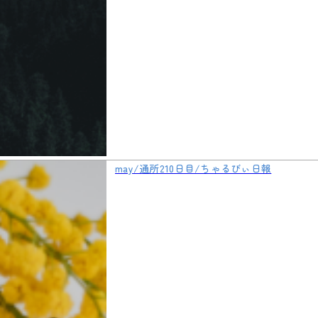
may/通所210日目/ちゃるびぃ日報