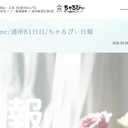
>
>
ちゃるびぃくらしき
利用者さんの日報
nc/通所81日目/ちゃるびぃ日報
岡山・広島【全国対応も可】
利用者さんの日報
在宅 × IT・動画編集 × 就労継続支援B型
nc/通所81日目/ちゃるびぃ日報
2026.02.24