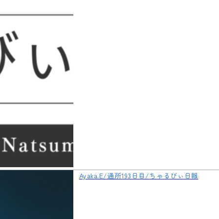
Ayaka.E/通所193日目/ちゃるびぃ日報