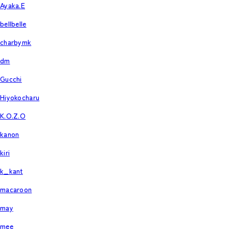
Ayaka.E
bellbelle
charbymk
dm
Gucchi
Hiyokocharu
K.O.Z.O
kanon
kiri
k_kant
macaroon
may
mee