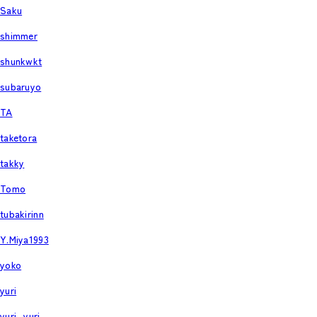
Saku
shimmer
shunkwkt
subaruyo
TA
taketora
takky
Tomo
tubakirinn
Y.Miya1993
yoko
yuri
yuri_yuri