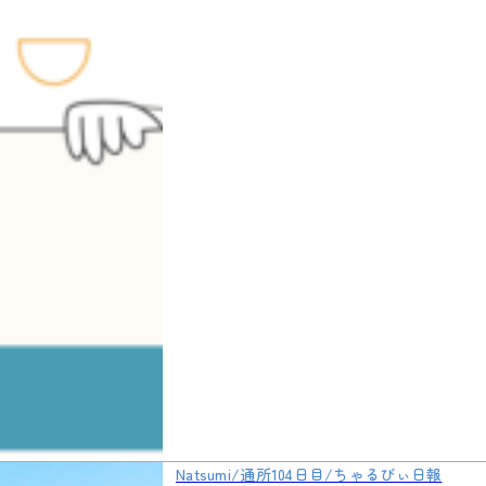
Natsumi/通所104日目/ちゃるびぃ日報