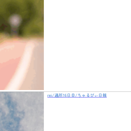
rei/通所16日目/ちゃるびぃ日報