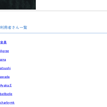
利用者さん一覧
全員
Agree
aina
atsushi
awada
Ayaka.E
bellbelle
charbymk