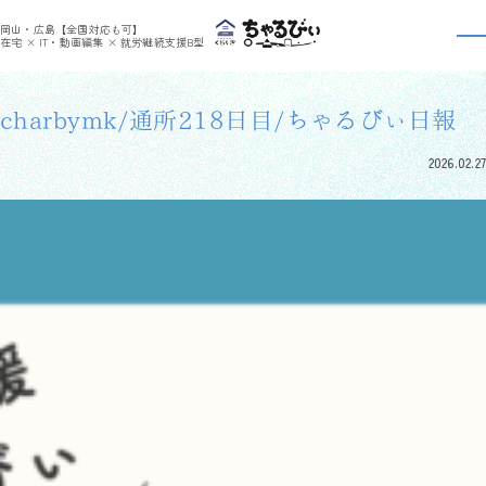
>
>
ちゃるびぃくらしき
利用者さんの日報
charbymk/通所218日目/ちゃるびぃ日報
岡山・広島【全国対応も可】
利用者さんの日報
在宅 × IT・動画編集 × 就労継続支援B型
charbymk/通所218日目/ちゃるびぃ日報
2026.02.27