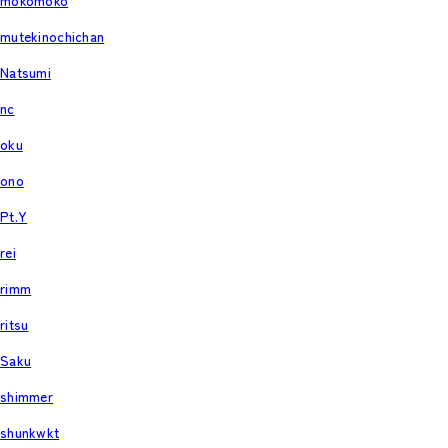
mokomoko
mutekinochichan
Natsumi
nc
oku
ono
Pt.Y
rei
rimm
ritsu
Saku
shimmer
shunkwkt