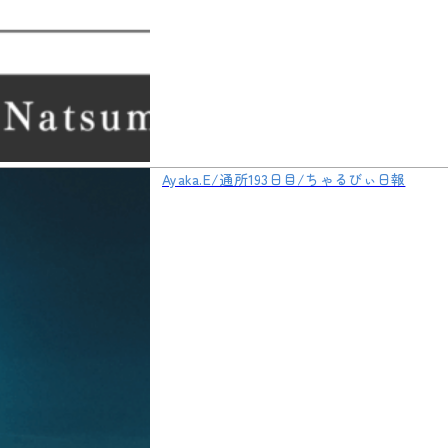
Ayaka.E/通所193日目/ちゃるびぃ日報