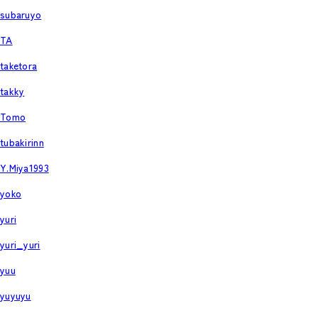
subaruyo
TA
taketora
takky
Tomo
tubakirinn
Y.Miya1993
yoko
yuri
yuri_yuri
yuu
yuyuyu