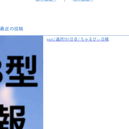
最近の投稿
yuri/通所191日目/ちゃるびぃ日報