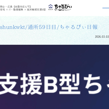
>
>
ちゃるびぃくらしき
利用者さんの日報
shunkwkt/通所59日目/ちゃるびぃ日報
岡山・広島【全国対応も可】
利用者さんの日報
在宅 × IT・動画編集 × 就労継続支援B型
shunkwkt/通所59日目/ちゃるびぃ日報
2026.03.03