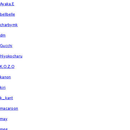
Ayaka.E
bellbelle
charbymk
dm
Gucchi
Hiyokocharu
K.O.Z.O
kanon
kiri
k_kant
macaroon
may
mee