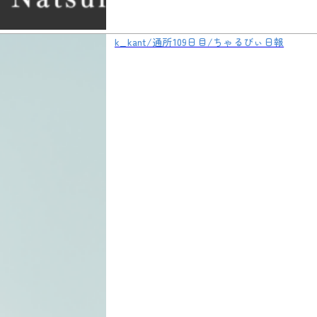
k_kant/通所109日目/ちゃるびぃ日報