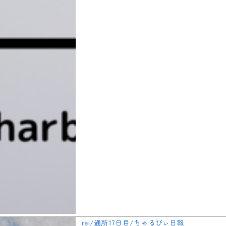
rei/通所17日目/ちゃるびぃ日報