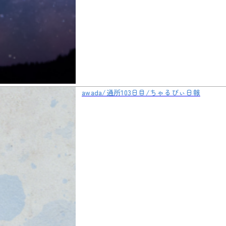
awada/通所103日目/ちゃるびぃ日報