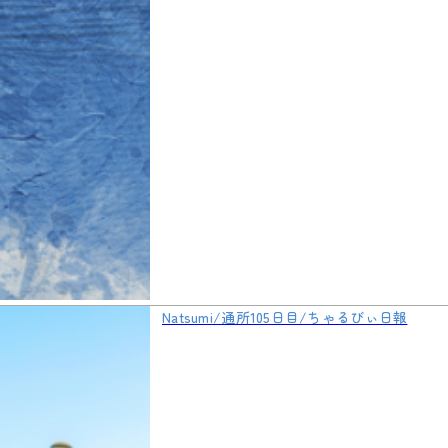
Natsumi/通所105日目/ちゃるびぃ日報