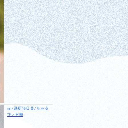
rei/通所16日目/ちゃる
びぃ日報