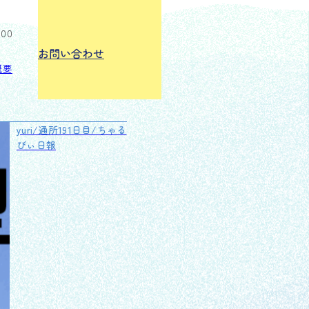
:00
お問い合わせ
概要
yuri/通所191日目/ちゃる
びぃ日報