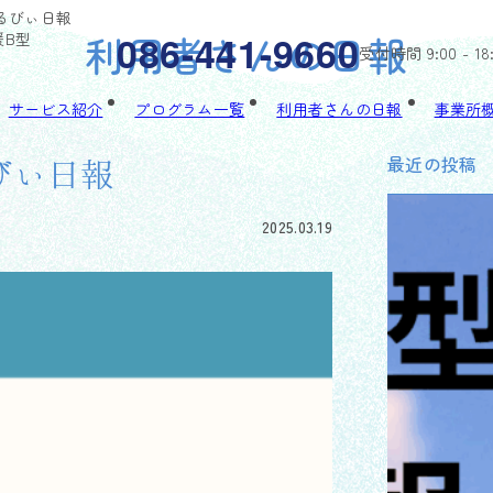
ゃるびぃ日報
利用者さんの日報
086-441-9660
援B型
受付時間 9:00 - 18
サービス紹介
プログラム一覧
利用者さんの日報
事業所
最近の投稿
るびぃ日報
2025.03.19