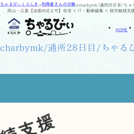
>
>
ちゃるびぃくらしき
利用者さんの日報
charbymk/通所28日目/ち
岡山・広島【全国対応も可】
在宅 × IT・動画編集 × 就労継続支
HOME
charbymk/通所28日目/ちゃ