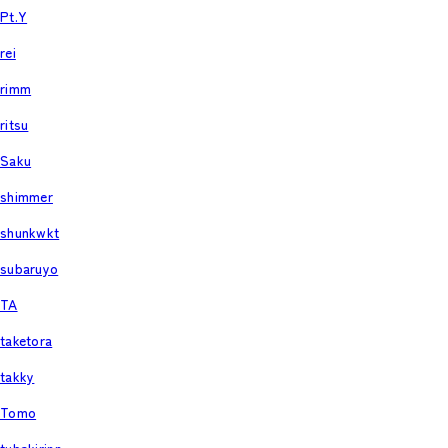
Pt.Y
rei
rimm
ritsu
Saku
shimmer
shunkwkt
subaruyo
TA
taketora
takky
Tomo