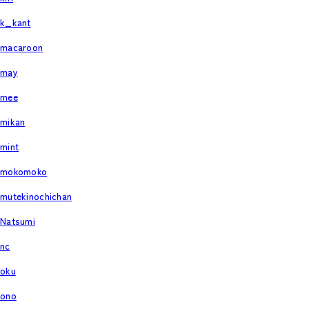
k_kant
macaroon
may
mee
mikan
mint
mokomoko
mutekinochichan
Natsumi
nc
oku
ono