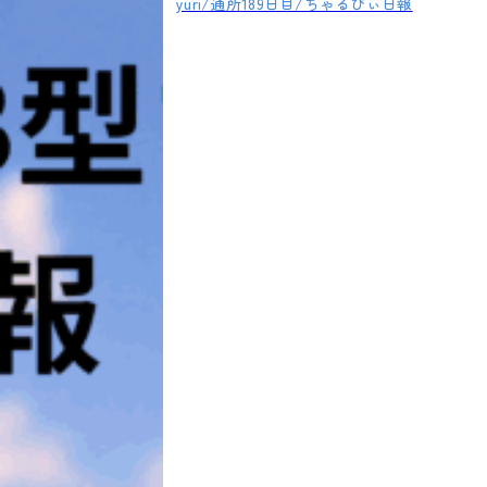
yuri/通所189日目/ちゃるびぃ日報