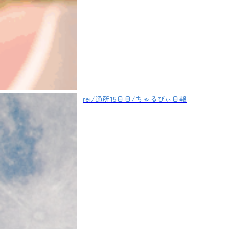
rei/通所15日目/ちゃるびぃ日報