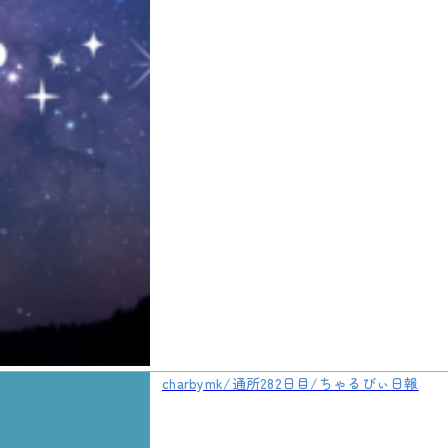
charbymk/通所282日目/ちゃるびぃ日報