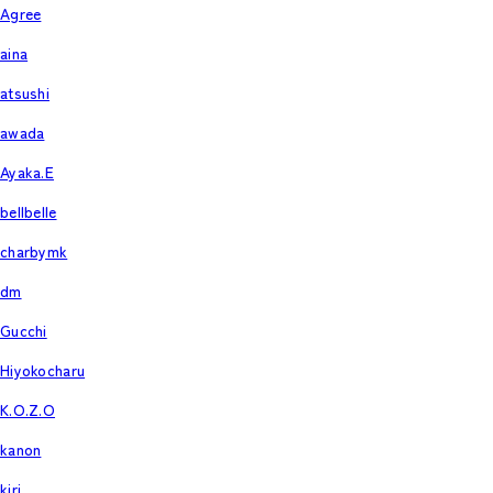
Agree
aina
atsushi
awada
Ayaka.E
bellbelle
charbymk
dm
Gucchi
Hiyokocharu
K.O.Z.O
kanon
kiri