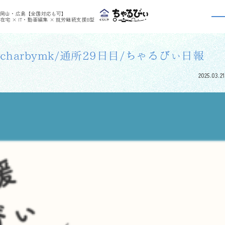
>
>
ちゃるびぃくらしき
利用者さんの日報
charbymk/通所29日目/ちゃるびぃ日報
岡山・広島【全国対応も可】
利用者さんの日報
在宅 × IT・動画編集 × 就労継続支援B型
charbymk/通所29日目/ちゃるびぃ日報
2025.03.21