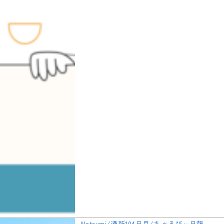
Natsumi/通所104日目/ちゃるびぃ日報