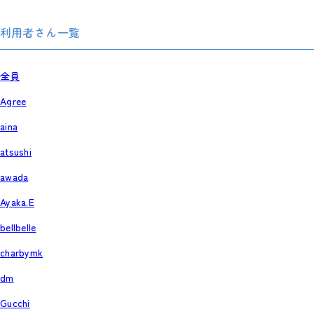
利用者さん一覧
全員
Agree
aina
atsushi
awada
Ayaka.E
bellbelle
charbymk
dm
Gucchi