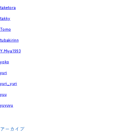
taketora
takky
Tomo
tubakirinn
Y.Miya1993
yoko
yuri
yuri_yuri
yuu
yuyuyu
アーカイブ