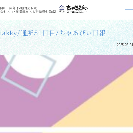
>
>
ちゃるびぃくらしき
利用者さんの日報
takky/通所51日目/ちゃるびぃ日報
岡山・広島【全国対応も可】
利用者さんの日報
在宅 × IT・動画編集 × 就労継続支援B型
takky/通所51日目/ちゃるびぃ日報
2025.03.24