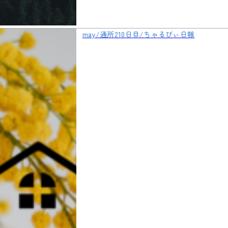
may/通所210日目/ちゃるびぃ日報