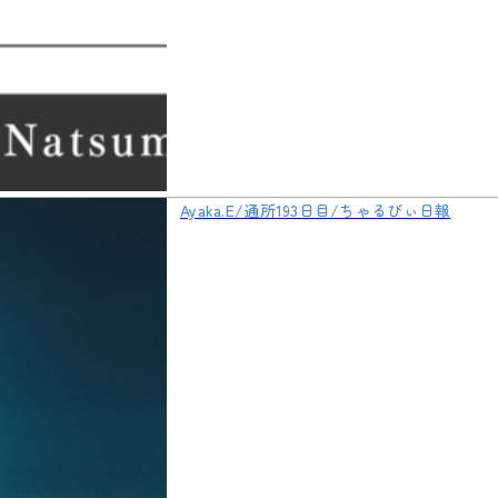
Ayaka.E/通所193日目/ちゃるびぃ日報