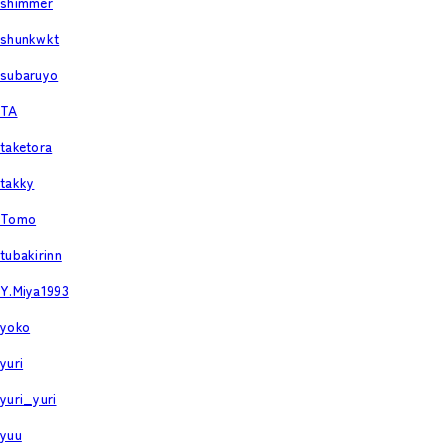
shimmer
shunkwkt
subaruyo
TA
taketora
takky
Tomo
tubakirinn
Y.Miya1993
yoko
yuri
yuri_yuri
yuu