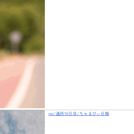
rei/通所16日目/ちゃるびぃ日報