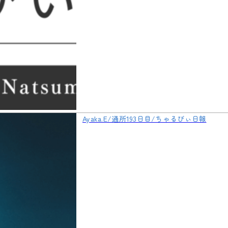
Ayaka.E/通所193日目/ちゃるびぃ日報