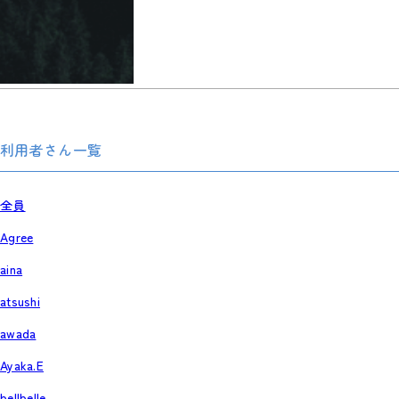
利用者さん一覧
全員
Agree
aina
atsushi
awada
Ayaka.E
bellbelle