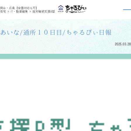
>
>
ちゃるびぃくらしき
利用者さんの日報
あいな/通所１０日目/ちゃるびぃ日報
岡山・広島【全国対応も可】
利用者さんの日報
在宅 × IT・動画編集 × 就労継続支援B型
あいな/通所１０日目/ちゃるびぃ日報
2025.03.28