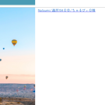
Natsumi/通所104日目/ちゃるびぃ日報