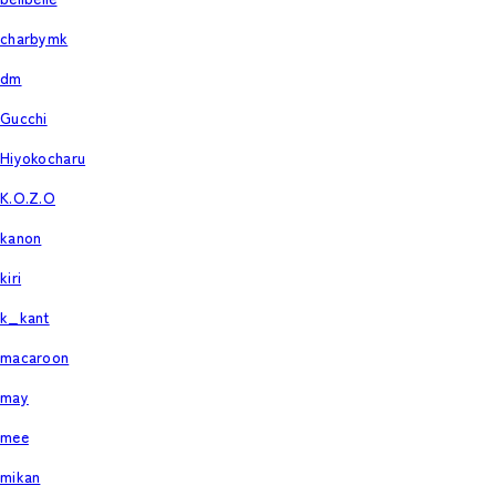
charbymk
dm
Gucchi
Hiyokocharu
K.O.Z.O
kanon
kiri
k_kant
macaroon
may
mee
mikan