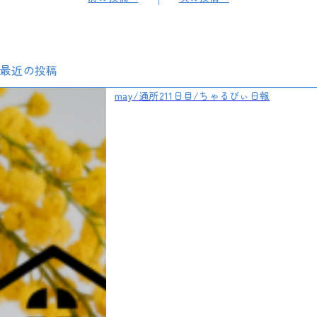
最近の投稿
may/通所211日目/ちゃるびぃ日報