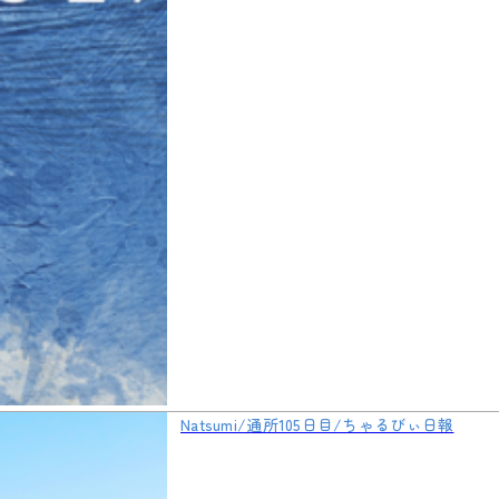
Natsumi/通所105日目/ちゃるびぃ日報