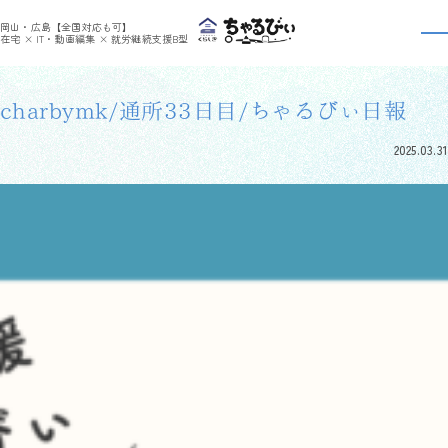
>
>
ちゃるびぃくらしき
利用者さんの日報
charbymk/通所33日目/ちゃるびぃ日報
岡山・広島【全国対応も可】
利用者さんの日報
在宅 × IT・動画編集 × 就労継続支援B型
charbymk/通所33日目/ちゃるびぃ日報
2025.03.31