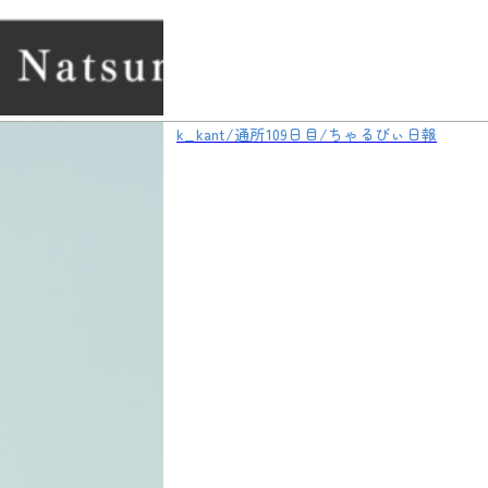
k_kant/通所109日目/ちゃるびぃ日報