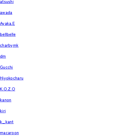
atsushi
awada
Ayaka.E
bellbelle
charbymk
dm
Gucchi
Hiyokocharu
K.O.Z.O
kanon
kiri
k_kant
macaroon