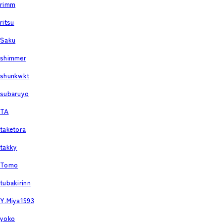
rimm
ritsu
Saku
shimmer
shunkwkt
subaruyo
TA
taketora
takky
Tomo
tubakirinn
Y.Miya1993
yoko