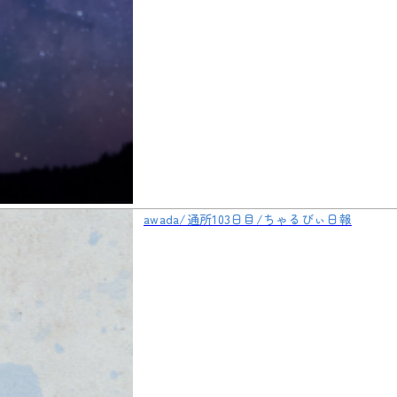
awada/通所103日目/ちゃるびぃ日報