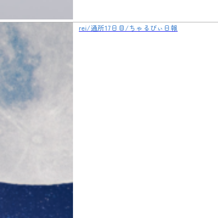
rei/通所17日目/ちゃるびぃ日報