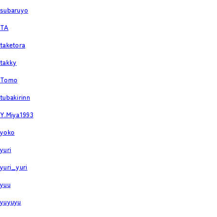
subaruyo
TA
taketora
takky
Tomo
tubakirinn
Y.Miya1993
yoko
yuri
yuri_yuri
yuu
yuyuyu