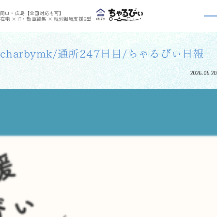
>
>
ちゃるびぃくらしき
利用者さんの日報
charbymk/通所247日目/ちゃるびぃ日報
岡山・広島【全国対応も可】
利用者さんの日報
在宅 × IT・動画編集 × 就労継続支援B型
charbymk/通所247日目/ちゃるびぃ日報
2026.05.20