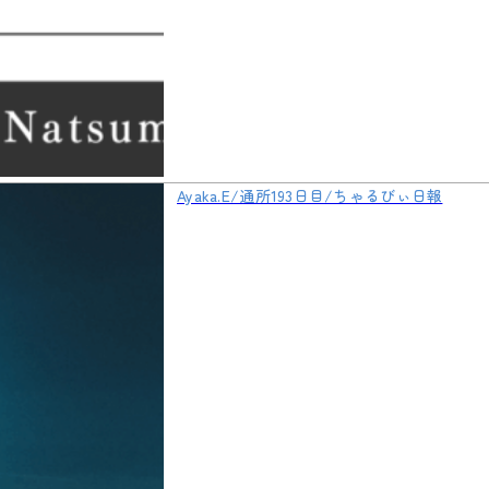
Ayaka.E/通所193日目/ちゃるびぃ日報