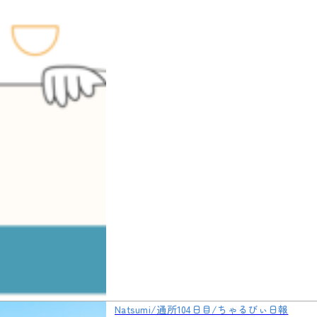
Natsumi/通所104日目/ちゃるびぃ日報