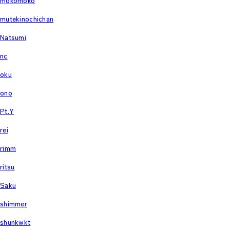
mokomoko
mutekinochichan
Natsumi
nc
oku
ono
Pt.Y
rei
rimm
ritsu
Saku
shimmer
shunkwkt