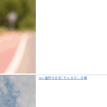
rei/通所16日目/ちゃるびぃ日報