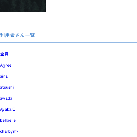
利用者さん一覧
全員
Agree
aina
atsushi
awada
Ayaka.E
bellbelle
charbymk