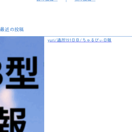
最近の投稿
yuri/通所191日目/ちゃるびぃ日報