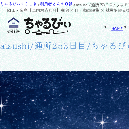
>
>
ちゃるびぃくらしき
利用者さんの日報
atsushi/通所253日目/ち
岡山・広島【全国対応も可】
在宅 × IT・動画編集 × 就労継続支
HOME
atsushi/通所253日目/ちゃる