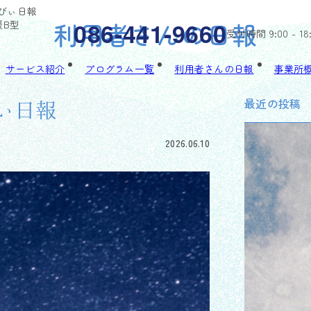
ゃるびぃ日報
利用者さんの日報
086-441-9660
援B型
受付時間 9:00 - 18
サービス紹介
プログラム一覧
利用者さんの日報
事業所
最近の投稿
びぃ日報
2026.06.10