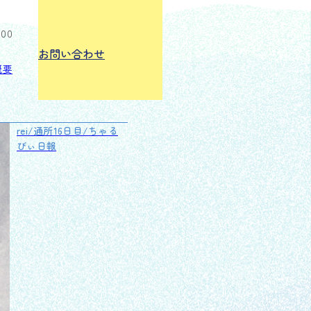
:00
お問い合わせ
概要
rei/通所16日目/ちゃる
びぃ日報