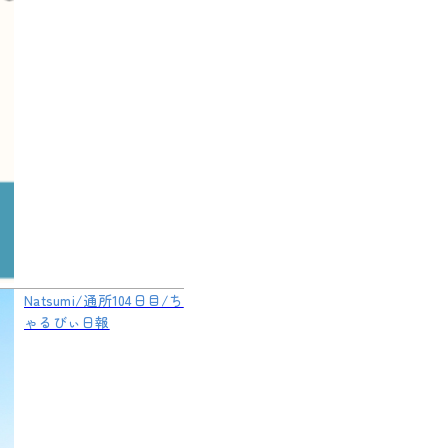
Natsumi/通所104日目/ち
ゃるびぃ日報