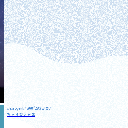
charbymk/通所283日目/
ちゃるびぃ日報