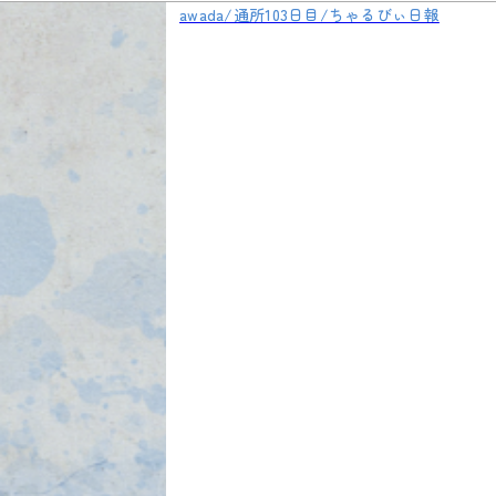
awada/通所103日目/ちゃるびぃ日報