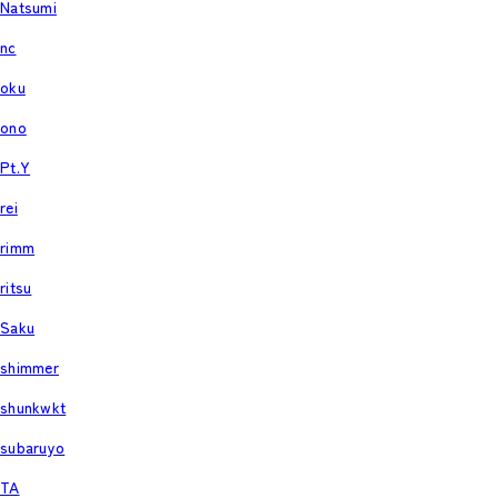
Natsumi
nc
oku
ono
Pt.Y
rei
rimm
ritsu
Saku
shimmer
shunkwkt
subaruyo
TA