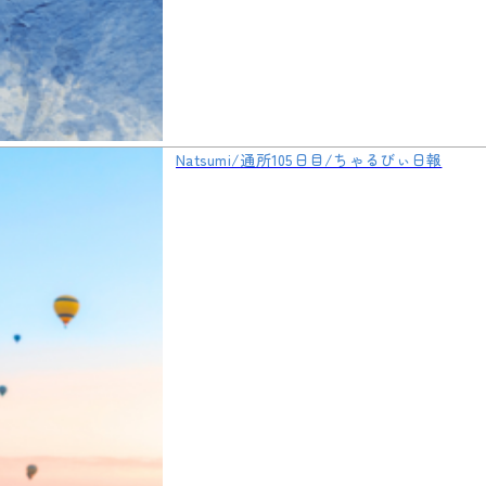
Natsumi/通所105日目/ちゃるびぃ日報