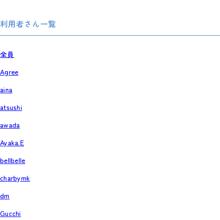
利用者さん一覧
全員
Agree
aina
atsushi
awada
Ayaka.E
bellbelle
charbymk
dm
Gucchi