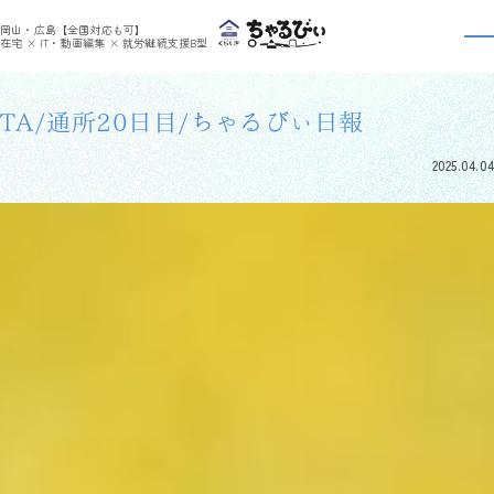
>
>
ちゃるびぃくらしき
利用者さんの日報
TA/通所20日目/ちゃるびぃ日報
岡山・広島【全国対応も可】
利用者さんの日報
在宅 × IT・動画編集 × 就労継続支援B型
TA/通所20日目/ちゃるびぃ日報
2025.04.04