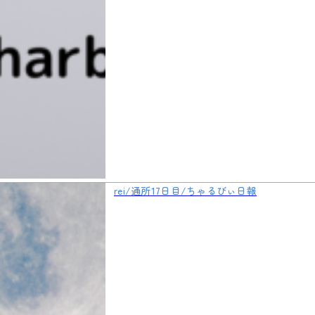
rei/通所17日目/ちゃるびぃ日報