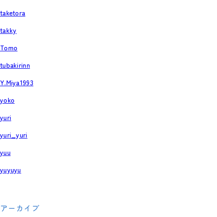
taketora
takky
Tomo
tubakirinn
Y.Miya1993
yoko
yuri
yuri_yuri
yuu
yuyuyu
アーカイブ