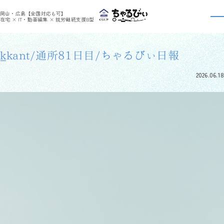
>
>
ちゃるびぃくらしき
利用者さんの日報
k_kant/通所81日目/ちゃるびぃ日報
岡山・広島【全国対応も可】
利用者さんの日報
在宅 × IT・動画編集 × 就労継続支援B型
k_kant/通所81日目/ちゃるびぃ日報
2026.06.18