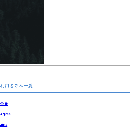
利用者さん一覧
全員
Agree
aina