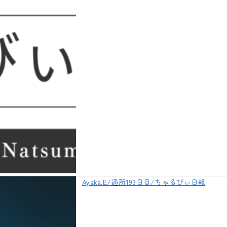
Ayaka.E/通所193日目/ちゃるびぃ日報