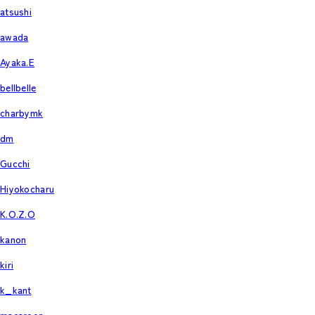
atsushi
awada
Ayaka.E
bellbelle
charbymk
dm
Gucchi
Hiyokocharu
K.O.Z.O
kanon
kiri
k_kant