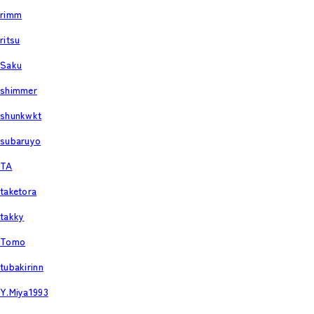
rimm
ritsu
Saku
shimmer
shunkwkt
subaruyo
TA
taketora
takky
Tomo
tubakirinn
Y.Miya1993