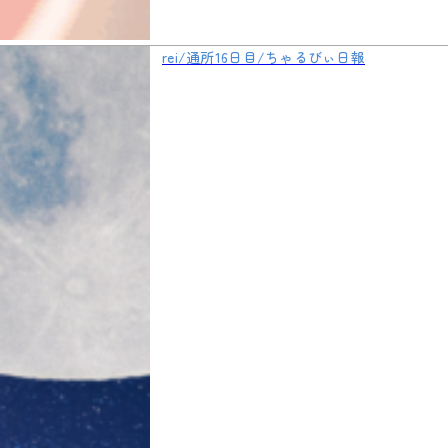
rei/通所16日目/ちゃるびぃ日報