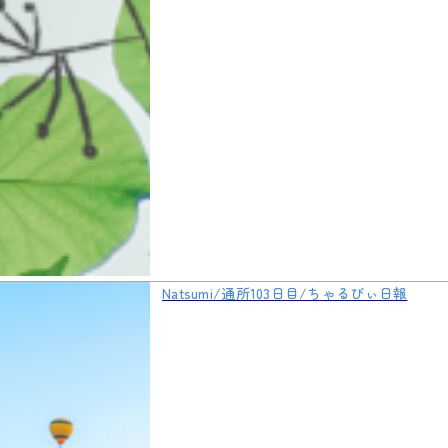
Natsumi/通所103日目/ちゃるびぃ日報