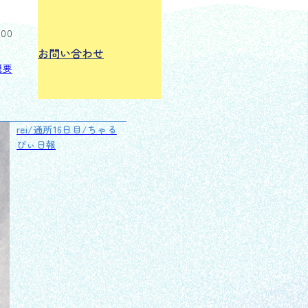
:00
お問い合わせ
概要
rei/通所16日目/ちゃる
びぃ日報