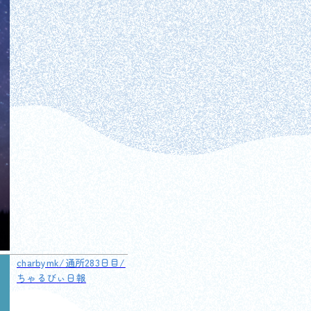
charbymk/通所283日目/
ちゃるびぃ日報