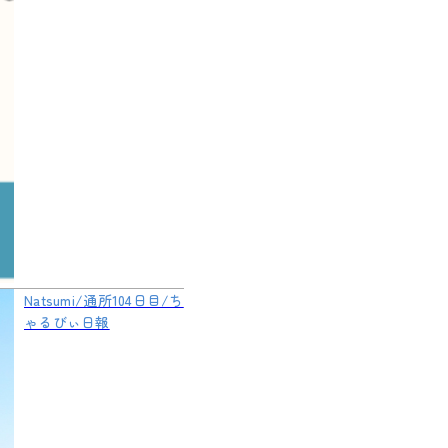
Natsumi/通所104日目/ち
ゃるびぃ日報