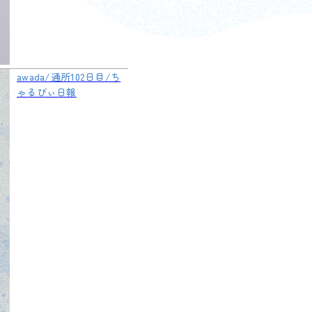
awada/通所102日目/ち
ゃるびぃ日報