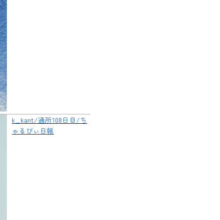
k_kant/通所108日目/ち
ゃるびぃ日報