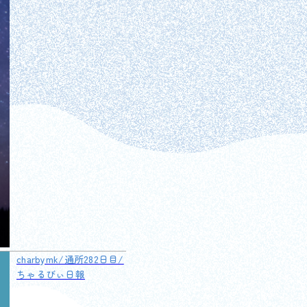
charbymk/通所282日目/
ちゃるびぃ日報