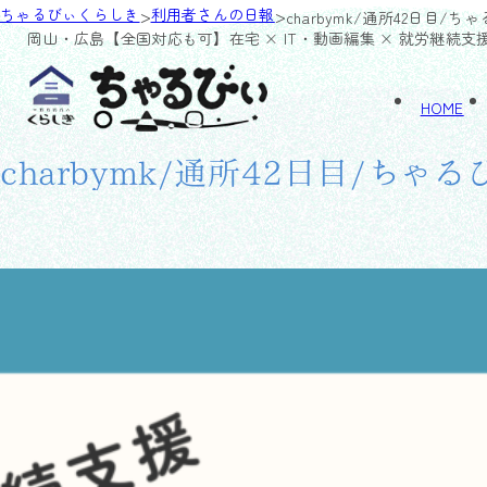
>
>
ちゃるびぃくらしき
利用者さんの日報
charbymk/通所42日目/ち
岡山・広島【全国対応も可】
在宅 × IT・動画編集 × 就労継続支
HOME
charbymk/通所42日目/ちゃ