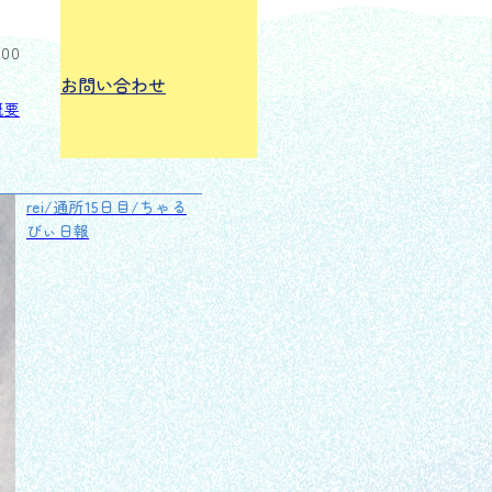
:00
お問い合わせ
概要
rei/通所15日目/ちゃる
びぃ日報