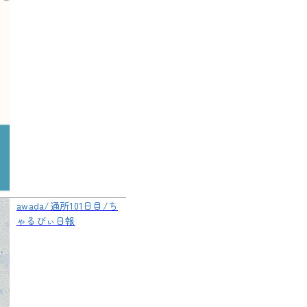
awada/通所101日目/ち
ゃるびぃ日報